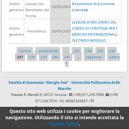
Avviso
Laurea San
Ricevimento di Economia
20/05/2023
generico
Benedetto del
Aziendale
Tronto
LEZIONI DI RECUPERO DEL
Avviso
CORSO DI STRATEGIE PER I
- Presidenza
20/05/2023
generico
MERCATI INTERNAZIONALI,
SECONDO MODULO
« prima
‹ precedente
…
233
234
235
236
Pagine
237
238
239
240
241
…
seguente ›
ultima
»
Facoltà di Economia "Giorgio Fuà"
-
Università Politecnica delle
Marche
Piazzale R. Martelli 8, 60121 Ancona -
(+39) 071.220.7000,
(+39)
071.220.7010
- P.I. 00382520427 -
Progettato e realizzato a cura del
C.S.I.
Questo sito web utilizza i cookie per migliorare la
navigazione. Utilizzando il sito si intende accettata la
Cookie Policy
.
100%