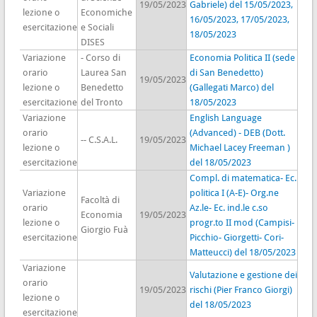
19/05/2023
Gabriele) del 15/05/2023,
lezione o
Economiche
16/05/2023, 17/05/2023,
esercitazione
e Sociali
18/05/2023
DISES
Variazione
- Corso di
Economia Politica II (sede
orario
Laurea San
di San Benedetto)
19/05/2023
lezione o
Benedetto
(Gallegati Marco) del
esercitazione
del Tronto
18/05/2023
Variazione
English Language
orario
(Advanced) - DEB (Dott.
-- C.S.A.L.
19/05/2023
lezione o
Michael Lacey Freeman )
esercitazione
del 18/05/2023
Compl. di matematica- Ec.
Variazione
politica I (A-E)- Org.ne
Facoltà di
orario
Az.le- Ec. ind.le c.so
Economia
19/05/2023
lezione o
progr.to II mod (Campisi-
Giorgio Fuà
esercitazione
Picchio- Giorgetti- Cori-
Matteucci) del 18/05/2023
Variazione
Valutazione e gestione dei
orario
19/05/2023
rischi (Pier Franco Giorgi)
lezione o
del 18/05/2023
esercitazione