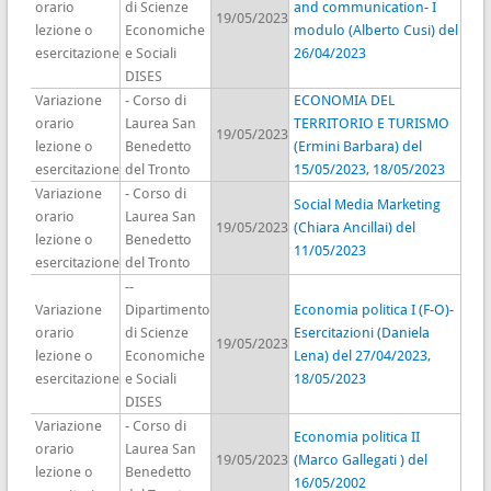
orario
di Scienze
and communication- I
19/05/2023
lezione o
Economiche
modulo (Alberto Cusi) del
esercitazione
e Sociali
26/04/2023
DISES
Variazione
- Corso di
ECONOMIA DEL
orario
Laurea San
TERRITORIO E TURISMO
19/05/2023
lezione o
Benedetto
(Ermini Barbara) del
esercitazione
del Tronto
15/05/2023, 18/05/2023
Variazione
- Corso di
Social Media Marketing
orario
Laurea San
19/05/2023
(Chiara Ancillai) del
lezione o
Benedetto
11/05/2023
esercitazione
del Tronto
--
Variazione
Dipartimento
Economia politica I (F-O)-
orario
di Scienze
Esercitazioni (Daniela
19/05/2023
lezione o
Economiche
Lena) del 27/04/2023,
esercitazione
e Sociali
18/05/2023
DISES
Variazione
- Corso di
Economia politica II
orario
Laurea San
19/05/2023
(Marco Gallegati ) del
lezione o
Benedetto
16/05/2002