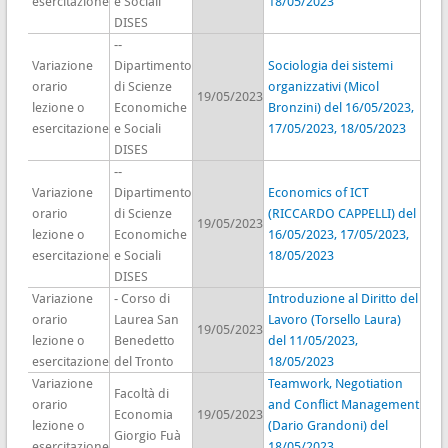
esercitazione
e Sociali
18/05/2023
DISES
--
Variazione
Dipartimento
Sociologia dei sistemi
orario
di Scienze
organizzativi (Micol
19/05/2023
lezione o
Economiche
Bronzini) del 16/05/2023,
esercitazione
e Sociali
17/05/2023, 18/05/2023
DISES
--
Variazione
Dipartimento
Economics of ICT
orario
di Scienze
(RICCARDO CAPPELLI) del
19/05/2023
lezione o
Economiche
16/05/2023, 17/05/2023,
esercitazione
e Sociali
18/05/2023
DISES
Variazione
- Corso di
Introduzione al Diritto del
orario
Laurea San
Lavoro (Torsello Laura)
19/05/2023
lezione o
Benedetto
del 11/05/2023,
esercitazione
del Tronto
18/05/2023
Variazione
Teamwork, Negotiation
Facoltà di
orario
and Conflict Management
Economia
19/05/2023
lezione o
(Dario Grandoni) del
Giorgio Fuà
esercitazione
18/05/2023