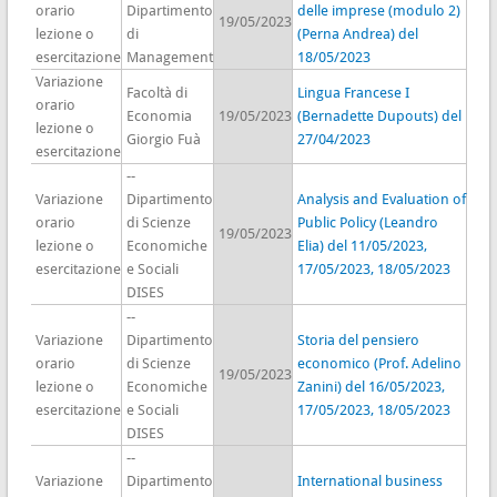
orario
Dipartimento
delle imprese (modulo 2)
19/05/2023
lezione o
di
(Perna Andrea) del
esercitazione
Management
18/05/2023
Variazione
Facoltà di
Lingua Francese I
orario
Economia
19/05/2023
(Bernadette Dupouts) del
lezione o
Giorgio Fuà
27/04/2023
esercitazione
--
Variazione
Dipartimento
Analysis and Evaluation of
orario
di Scienze
Public Policy (Leandro
19/05/2023
lezione o
Economiche
Elia) del 11/05/2023,
esercitazione
e Sociali
17/05/2023, 18/05/2023
DISES
--
Variazione
Dipartimento
Storia del pensiero
orario
di Scienze
economico (Prof. Adelino
19/05/2023
lezione o
Economiche
Zanini) del 16/05/2023,
esercitazione
e Sociali
17/05/2023, 18/05/2023
DISES
--
Variazione
Dipartimento
International business