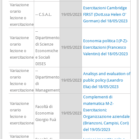
Variazione
Esercitazioni Cambridge
orario
-- C.S.A.L.
19/05/2023
FIRST (Dott.ssa Helen O'
lezione o
Gorman) del 18/05/2023
esercitazione
--
Variazione
Dipartimento
Economia politica I (P-Z)-
orario
di Scienze
19/05/2023
Esercitazioni (Francesco
lezione o
Economiche
Valentini) del 18/05/2023
esercitazione
e Sociali
DISES
Variazione
--
Analisys and evaluation of
orario
Dipartimento
19/05/2023
public policy (Leandro
lezione o
di
Elia) del 18/05/2023
esercitazione
Management
Complementi di
Variazione
matematica M-Z-
Facoltà di
orario
Esercitazioni;
Economia
19/05/2023
lezione o
Organizzazione aziendale
Giorgio Fuà
esercitazione
(Brianzoni, Campisi, Cori)
del 19/05/2023
Variazione