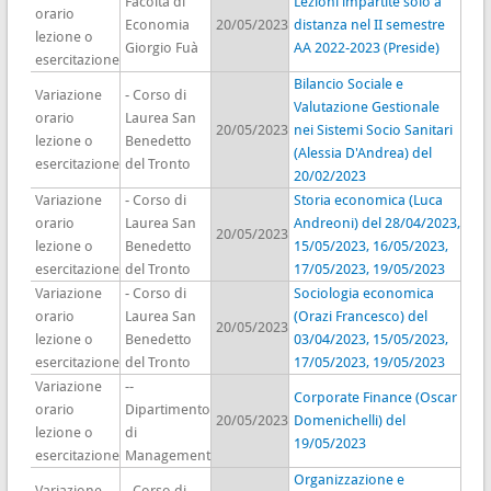
Facoltà di
Lezioni impartite solo a
orario
Economia
20/05/2023
distanza nel II semestre
lezione o
Giorgio Fuà
AA 2022-2023 (Preside)
esercitazione
Bilancio Sociale e
Variazione
- Corso di
Valutazione Gestionale
orario
Laurea San
20/05/2023
nei Sistemi Socio Sanitari
lezione o
Benedetto
(Alessia D'Andrea) del
esercitazione
del Tronto
20/02/2023
Variazione
- Corso di
Storia economica (Luca
orario
Laurea San
Andreoni) del 28/04/2023,
20/05/2023
lezione o
Benedetto
15/05/2023, 16/05/2023,
esercitazione
del Tronto
17/05/2023, 19/05/2023
Variazione
- Corso di
Sociologia economica
orario
Laurea San
(Orazi Francesco) del
20/05/2023
lezione o
Benedetto
03/04/2023, 15/05/2023,
esercitazione
del Tronto
17/05/2023, 19/05/2023
Variazione
--
Corporate Finance (Oscar
orario
Dipartimento
20/05/2023
Domenichelli) del
lezione o
di
19/05/2023
esercitazione
Management
Organizzazione e
Variazione
- Corso di