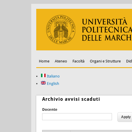
Home
Ateneo
Facoltà
Organi e Strutture
Did
Italiano
English
Archivio avvisi scaduti
Docente