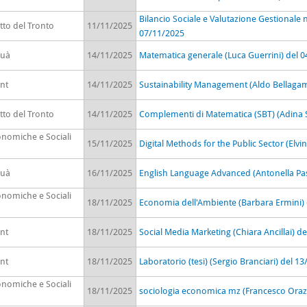
Bilancio Sociale e Valutazione Gestionale n
tto del Tronto
11/11/2025
07/11/2025
Fuà
14/11/2025
Matematica generale (Luca Guerrini) del 
nt
14/11/2025
Sustainability Management (Aldo Bellaga
tto del Tronto
14/11/2025
Complementi di Matematica (SBT) (Adina S
onomiche e Sociali
15/11/2025
Digital Methods for the Public Sector (Elv
Fuà
16/11/2025
English Language Advanced (Antonella Pas
onomiche e Sociali
18/11/2025
Economia dell'Ambiente (Barbara Ermini)
nt
18/11/2025
Social Media Marketing (Chiara Ancillai) d
nt
18/11/2025
Laboratorio (tesi) (Sergio Branciari) del 1
onomiche e Sociali
18/11/2025
sociologia economica mz (Francesco Orazi