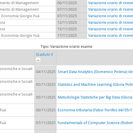
timento di Management
06/11/2025
Variazione orario di rice
timento di Management
07/11/2025
Variazione orario di ricev
di Economia Giorgio Fuà
07/11/2025
Variazione orario di ricev
nza
12/11/2025
Variazione orario di ricev
nza
13/11/2025
Variazione orario di ricevi
di Economia Giorgio Fuà
17/11/2025
Variazione orario di rice
Tipo: Variazione orario esame
Scaduto il
conomiche e Sociali
04/11/2025
Smart Data Analytics (Domenico Potena) de
conomiche e Sociali
05/11/2025
Statistics and Machine Learning (Gloria Poli
conomiche e Sociali
05/11/2025
Metodologie Statistiche per Big Data (Gloria
 Fuà
06/11/2025
Economia tributaria (Fabio Fiorillo) del 05/
 Fuà
07/11/2025
Fundamentals of Computer Science (Robert