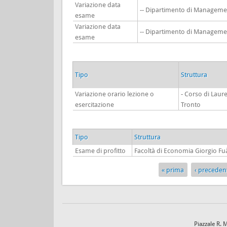
Variazione data
-- Dipartimento di Manageme
esame
Variazione data
-- Dipartimento di Manageme
esame
Tipo
Struttura
Variazione orario lezione o
- Corso di Laur
esercitazione
Tronto
Tipo
Struttura
Esame di profitto
Facoltà di Economia Giorgio Fu
« prima
‹ preceden
Pagine
Piazzale R. 