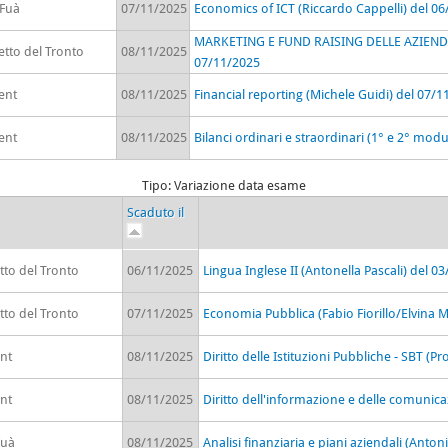
 Fuà
07/11/2025
Economics of ICT (Riccardo Cappelli) del 0
MARKETING E FUND RAISING DELLE AZIENDE
etto del Tronto
08/11/2025
07/11/2025
ent
08/11/2025
Financial reporting (Michele Guidi) del 07/
ent
08/11/2025
Bilanci ordinari e straordinari (1° e 2° mod
Tipo: Variazione data esame
Scaduto il
tto del Tronto
06/11/2025
Lingua Inglese II (Antonella Pascali) del 0
tto del Tronto
07/11/2025
Economia Pubblica (Fabio Fiorillo/Elvina 
nt
08/11/2025
Diritto delle Istituzioni Pubbliche - SBT (P
nt
08/11/2025
Diritto dell'informazione e delle comunica
Fuà
08/11/2025
Analisi finanziaria e piani aziendali (Anton