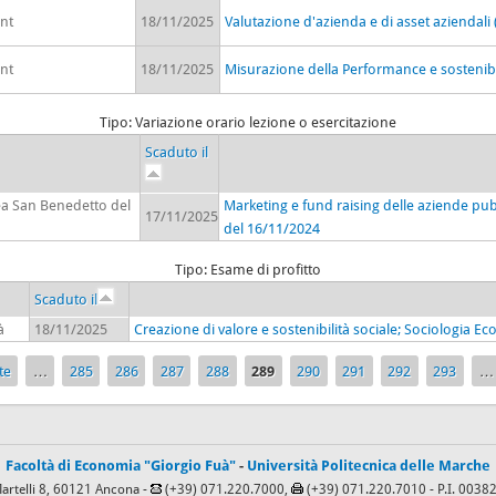
nt
18/11/2025
Valutazione d'azienda e di asset aziendali
nt
18/11/2025
Misurazione della Performance e sostenibi
Tipo: Variazione orario lezione o esercitazione
Scaduto il
ea San Benedetto del
Marketing e fund raising delle aziende pub
17/11/2025
del 16/11/2024
Tipo: Esame di profitto
Scaduto il
à
18/11/2025
Creazione di valore e sostenibilità sociale; Sociologia E
te
…
285
286
287
288
289
290
291
292
293
…
Facoltà di Economia "Giorgio Fuà"
-
Università Politecnica delle Marche
Martelli 8, 60121 Ancona -
(+39) 071.220.7000,
(+39) 071.220.7010
- P.I. 003