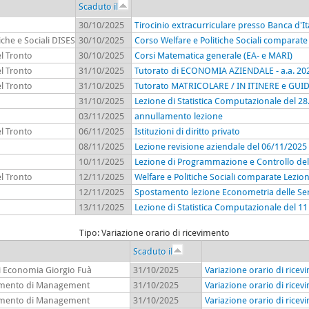
Scaduto il
30/10/2025
Tirocinio extracurriculare presso Banca d'It
che e Sociali DISES
30/10/2025
Corso Welfare e Politiche Sociali comparate 
l Tronto
30/10/2025
Corsi Matematica generale (EA- e MARI)
l Tronto
31/10/2025
Tutorato di ECONOMIA AZIENDALE - a.a. 2
l Tronto
31/10/2025
Tutorato MATRICOLARE / IN ITINERE e GUIDA
31/10/2025
Lezione di Statistica Computazionale del 28
03/11/2025
annullamento lezione
l Tronto
06/11/2025
Istituzioni di diritto privato
08/11/2025
Lezione revisione aziendale del 06/11/202
10/11/2025
Lezione di Programmazione e Controllo de
l Tronto
12/11/2025
Welfare e Politiche Sociali comparate Lezion
12/11/2025
Spostamento lezione Econometria delle Ser
13/11/2025
Lezione di Statistica Computazionale del 
Tipo: Variazione orario di ricevimento
Scaduto il
di Economia Giorgio Fuà
31/10/2025
Variazione orario di ricev
timento di Management
31/10/2025
Variazione orario di ricev
timento di Management
31/10/2025
Variazione orario di ricev