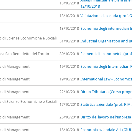
Analisi finanziaria e piani azie
13/10/2018
12/10/2018
13/10/2018
Valutazione d'azienda (prof. G
13/10/2018
Economia degli intermediari fi
o di Scienze Economiche e Sociali
31/10/2018
Industrial Organization and B
rea San Benedetto del Tronto
30/10/2018
Elementi di econometria (prof
to di Management
19/10/2018
Economia degli Intermediari F
to di Management
19/10/2018
International Law - Economics
to di Management
22/10/2018
Diritto Tributario (Corso progr
o di Scienze Economiche e Sociali
17/10/2018
Statistica aziendale (prof. F. M
to di Management
25/10/2018
Diritto del lavoro nell'impresa
to di Management
18/10/2018
Economia aziendale A-L (GIU