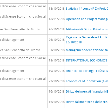
o di Scienze Economiche e Sociali
18/10/2018
Statistica 1° corso (P-Z) (Pro
o di Scienze Economiche e Sociali
18/11/2018
Operation and Project Manage
rea San Benedetto del Tronto
26/10/2018
Istituzioni di Diritto Privato (pr
Ragioneria Generale ed Applic
to di Management
26/10/2018
25/10/2018
rea San Benedetto del Tronto
31/10/2018
Management delle aziende sani
o di Scienze Economiche e Sociali
18/10/2018
INTERNATIONAL ECONOMICS A
to di Management
19/10/2018
Financial Reporting (Prof.ssa
o di Scienze Economiche e Sociali
23/10/2018
Economics of Innovation (Ales
16/10/2018
Diritto dei mercati finanziari (
16/10/2018
Diritto fallimentare e delle cri