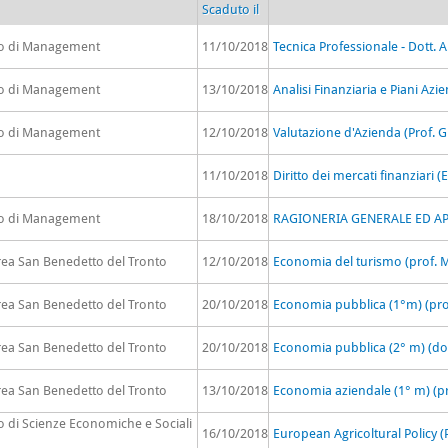
Scaduto il
to di Management
11/10/2018
Tecnica Professionale - Dott. A
to di Management
13/10/2018
Analisi Finanziaria e Piani Az
to di Management
12/10/2018
Valutazione d'Azienda (Prof. 
11/10/2018
Diritto dei mercati finanziari (
to di Management
18/10/2018
RAGIONERIA GENERALE ED APPL
rea San Benedetto del Tronto
12/10/2018
Economia del turismo (prof. M
rea San Benedetto del Tronto
20/10/2018
Economia pubblica (1°m) (prof.
rea San Benedetto del Tronto
20/10/2018
Economia pubblica (2° m) (dot
rea San Benedetto del Tronto
13/10/2018
Economia aziendale (1° m) (pr
o di Scienze Economiche e Sociali
16/10/2018
European Agricoltural Policy (