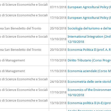
o di Scienze Economiche e Sociali
07/11/2018
European Agricoltural Policy (
o di Scienze Economiche e Sociali
17/10/2018
European Agricoltural Policy (
rea San Benedetto del Tronto
20/10/2018
Sociologia del turismo e del t
o di Scienze Economiche e Sociali
International Integration (2n
13/10/2018
12/10/2018
rea San Benedetto del Tronto
20/10/2018
Economia Politica II (prof. A.
to di Management
17/10/2018
Diritto Tributario (Corso Prog
to di Management
11/10/2018
Economia aziendale (Corso M-Z)
o di Scienze Economiche e Sociali
24/10/2018
Econometria delle serie storic
o di Scienze Economiche e Sociali
Economics of the Environment
17/10/2018
16/10/2018
o di Scienze Economiche e Sociali
13/10/2018
Economia politica II (A-E) (prof