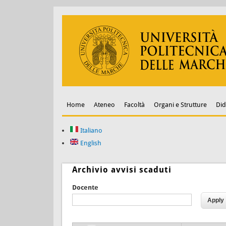
Home
Ateneo
Facoltà
Organi e Strutture
Did
Italiano
English
Archivio avvisi scaduti
Docente