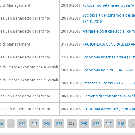
to di Management
20/10/2018
Politica monetaria europea (A
Sociologia del turismo e del t
rea San Benedetto del Tronto
20/10/2018
18/10/2018
rea San Benedetto del Tronto
20/10/2018
Welfare e politiche sociali com
to di Management
31/10/2018
RAGIONERIA GENERALE ED APPL
rea San Benedetto del Tronto
27/10/2018
Economia internazionale (1° m
o di Scienze Economiche e Sociali
18/10/2018
Economia Politica II (A-E), (F-O 
o di Scienze Economiche e Sociali
18/10/2018
Statistica 1° corso (A-E / F-O) 
rea San Benedetto del Tronto
30/10/2018
Elementi di econometria (prof
rea San Benedetto del Tronto
20/10/2018
Economia aziendale (1° m) (pr
te
…
240
241
242
243
244
245
246
247
248
…