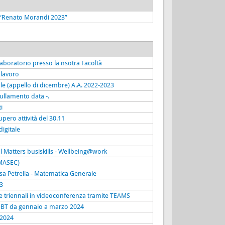
e “Renato Morandi 2023”
laboratorio presso la nsotra Facoltà
 lavoro
e (appello di dicembre) A.A. 2022-2023
ullamento data -.
i
ero attività del 30.11
digitale
l Matters busiskills - Wellbeing@work
 MASEC)
sa Petrella - Matematica Generale
3
ee triennali in videoconferenza tramite TEAMS
e SBT da gennaio a marzo 2024
 2024