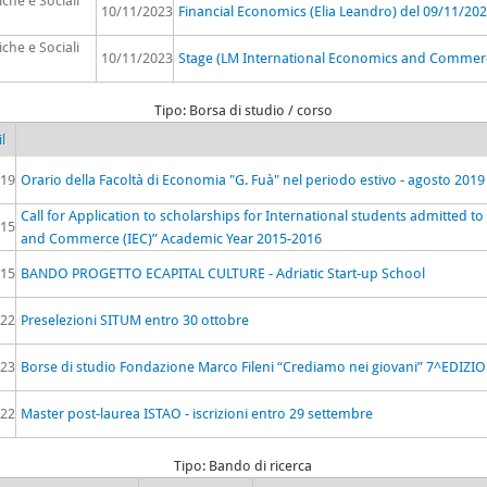
che e Sociali
10/11/2023
Financial Economics (Elia Leandro) del 09/11/20
che e Sociali
10/11/2023
Stage (LM International Economics and Commerce
Tipo: Borsa di studio / corso
l
019
Orario della Facoltà di Economia "G. Fuà" nel periodo estivo - agosto 2019
Call for Application to scholarships for International students admitted t
015
and Commerce (IEC)” Academic Year 2015-2016
015
BANDO PROGETTO ECAPITAL CULTURE - Adriatic Start-up School
022
Preselezioni SITUM entro 30 ottobre
023
Borse di studio Fondazione Marco Fileni “Crediamo nei giovani” 7^EDIZI
022
Master post-laurea ISTAO - iscrizioni entro 29 settembre
Tipo: Bando di ricerca