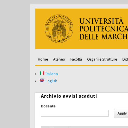
Home
Ateneo
Facoltà
Organi e Strutture
Did
Italiano
English
Archivio avvisi scaduti
Docente