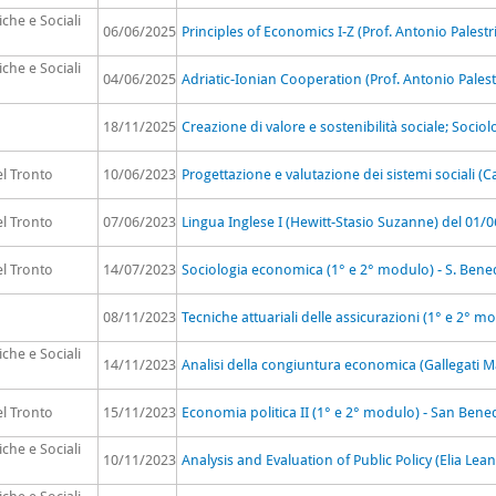
che e Sociali
06/06/2025
Principles of Economics I-Z (Prof. Antonio Palestr
che e Sociali
04/06/2025
Adriatic-Ionian Cooperation (Prof. Antonio Palest
18/11/2025
Creazione di valore e sostenibilità sociale; Soci
el Tronto
10/06/2023
Progettazione e valutazione dei sistemi sociali (C
el Tronto
07/06/2023
Lingua Inglese I (Hewitt-Stasio Suzanne) del 01/
el Tronto
14/07/2023
Sociologia economica (1° e 2° modulo) - S. Bene
08/11/2023
Tecniche attuariali delle assicurazioni (1° e 2° m
che e Sociali
14/11/2023
Analisi della congiuntura economica (Gallegati 
el Tronto
15/11/2023
Economia politica II (1° e 2° modulo) - San Bene
che e Sociali
10/11/2023
Analysis and Evaluation of Public Policy (Elia Le