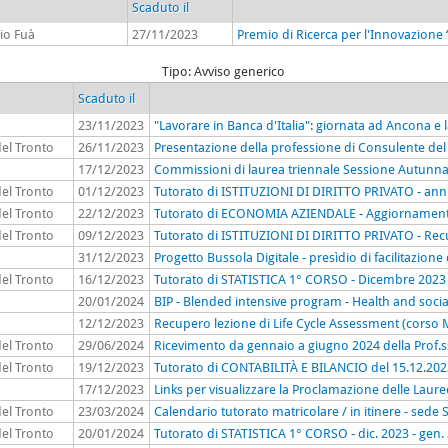
Scaduto il
io Fuà
27/11/2023
Premio di Ricerca per l'Innovazion
Tipo: Avviso generico
Scaduto il
23/11/2023
"Lavorare in Banca d'Italia": giornata ad Ancona e 
del Tronto
26/11/2023
Presentazione della professione di Consulente del
17/12/2023
Commissioni di laurea triennale Sessione Autunnal
del Tronto
01/12/2023
Tutorato di ISTITUZIONI DI DIRITTO PRIVATO - ann
del Tronto
22/12/2023
Tutorato di ECONOMIA AZIENDALE - Aggiornament
del Tronto
09/12/2023
Tutorato di ISTITUZIONI DI DIRITTO PRIVATO - Recup
31/12/2023
Progetto Bussola Digitale - presìdio di facilitazione 
del Tronto
16/12/2023
Tutorato di STATISTICA 1° CORSO - Dicembre 2023
20/01/2024
BIP - Blended intensive program - Health and socia
12/12/2023
Recupero lezione di Life Cycle Assessment (corso
del Tronto
29/06/2024
Ricevimento da gennaio a giugno 2024 della Prof.s
del Tronto
19/12/2023
Tutorato di CONTABILITÀ E BILANCIO del 15.12.202
17/12/2023
Links per visualizzare la Proclamazione delle Laur
del Tronto
23/03/2024
Calendario tutorato matricolare / in itinere - sed
del Tronto
20/01/2024
Tutorato di STATISTICA 1° CORSO - dic. 2023 - gen.