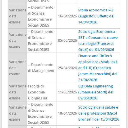
Sociali DISES
-- Dipartimento
Variazione
Storia economica P-Z
di Scienze
data
16/04/2026
(Augusto Ciuffetti) del
Economiche e
esame
14/04/2026
Sociali DISES
-- Dipartimento
Sociologia Economica
Variazione
di Scienze
SBT e Consumi e nuove
data
05/06/2026
Economiche e
tecnologie (Francesco
esame
Sociali DISES
Orazi) del 01/06/2026
Finance and FinTech
Variazione
applications (Modules I
-- Dipartimento
data
25/04/2026
and I+II) (Francesco
di Management
esame
James Mazzocchini) del
21/04/2026
Variazione
Facoltà di
Big Data Engineering
data
Economia
11/06/2026
(Emanuele Storti) del
esame
Giorgio Fuà
09/06/2026
-- Dipartimento
Variazione
Sociologia della salute e
di Scienze
data
18/04/2026
delle professioni (Micol
Economiche e
esame
Bronzini) del 15/04/2026
Sociali DISES