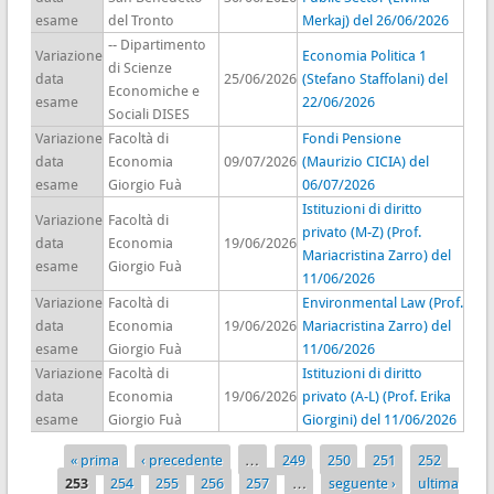
esame
del Tronto
Merkaj) del 26/06/2026
-- Dipartimento
Variazione
Economia Politica 1
di Scienze
data
25/06/2026
(Stefano Staffolani) del
Economiche e
esame
22/06/2026
Sociali DISES
Variazione
Facoltà di
Fondi Pensione
data
Economia
09/07/2026
(Maurizio CICIA) del
esame
Giorgio Fuà
06/07/2026
Istituzioni di diritto
Variazione
Facoltà di
privato (M-Z) (Prof.
data
Economia
19/06/2026
Mariacristina Zarro) del
esame
Giorgio Fuà
11/06/2026
Variazione
Facoltà di
Environmental Law (Prof.
data
Economia
19/06/2026
Mariacristina Zarro) del
esame
Giorgio Fuà
11/06/2026
Variazione
Facoltà di
Istituzioni di diritto
data
Economia
19/06/2026
privato (A-L) (Prof. Erika
esame
Giorgio Fuà
Giorgini) del 11/06/2026
« prima
‹ precedente
…
249
250
251
252
Pagine
253
254
255
256
257
…
seguente ›
ultima