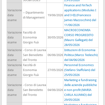
Sociali DISES
25/05/2026
Finance and FinTech
Variazione
applications (Modules I
-- Dipartimento
data
19/06/2026
and I+II) (Francesco
di Management
esame
James Mazzocchini) del
11/06/2026
MACROECONOMIA
Variazione
Facoltà di
CORSO PROGREDITO
data
Economia
30/05/2026
(Mauro Gallegati) del
esame
Giorgio Fuà
28/05/2026
Variazione
- Corso di Laurea
Istituzioni di Economia
data
San Benedetto
06/06/2026
Politica (Marco Tedeschi)
esame
del Tronto
del 04/06/2026
Variazione
Facoltà di
Personnel Economics
data
Economia
27/05/2026
(Stefano Staffolani) del
esame
Giorgio Fuà
25/05/2026
Marketing e fundraising
Variazione
- Corso di Laurea
delle aziende pubbliche
data
San Benedetto
04/06/2026
e non-profit (MARIA
esame
del Tronto
CARLA ALUNNO) del
29/05/2026
Marketing e fundraising