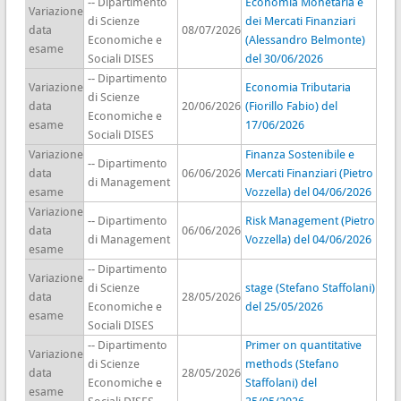
-- Dipartimento
Economia Monetaria e
Variazione
di Scienze
dei Mercati Finanziari
data
08/07/2026
Economiche e
(Alessandro Belmonte)
esame
Sociali DISES
del 30/06/2026
-- Dipartimento
Variazione
Economia Tributaria
di Scienze
data
20/06/2026
(Fiorillo Fabio) del
Economiche e
esame
17/06/2026
Sociali DISES
Variazione
Finanza Sostenibile e
-- Dipartimento
data
06/06/2026
Mercati Finanziari (Pietro
di Management
esame
Vozzella) del 04/06/2026
Variazione
-- Dipartimento
Risk Management (Pietro
data
06/06/2026
di Management
Vozzella) del 04/06/2026
esame
-- Dipartimento
Variazione
di Scienze
stage (Stefano Staffolani)
data
28/05/2026
Economiche e
del 25/05/2026
esame
Sociali DISES
-- Dipartimento
Primer on quantitative
Variazione
di Scienze
methods (Stefano
data
28/05/2026
Economiche e
Staffolani) del
esame