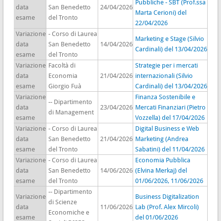
Pubbliche - SBT (Prof.ssa
data
San Benedetto
24/04/2026
Marta Cerioni) del
esame
del Tronto
22/04/2026
Variazione
- Corso di Laurea
Marketing e Stage (Silvio
data
San Benedetto
14/04/2026
Cardinali) del 13/04/2026
esame
del Tronto
Variazione
Facoltà di
Strategie per i mercati
data
Economia
21/04/2026
internazionali (Silvio
esame
Giorgio Fuà
Cardinali) del 13/04/2026
Variazione
Finanza Sostenibile e
-- Dipartimento
data
23/04/2026
Mercati Finanziari (Pietro
di Management
esame
Vozzella) del 17/04/2026
Variazione
- Corso di Laurea
Digital Business e Web
data
San Benedetto
21/04/2026
Marketing (Andrea
esame
del Tronto
Sabatini) del 11/04/2026
Variazione
- Corso di Laurea
Economia Pubblica
data
San Benedetto
14/06/2026
(Elvina Merkaj) del
esame
del Tronto
01/06/2026, 11/06/2026
-- Dipartimento
Variazione
Business Digitalization
di Scienze
data
11/06/2026
Lab (Prof. Alex Mircoli)
Economiche e
esame
del 01/06/2026