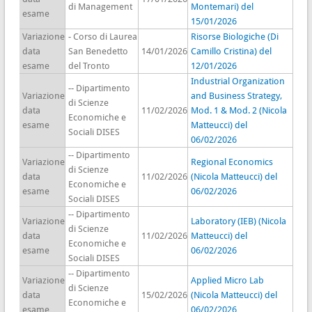
di Management
Montemari) del
esame
15/01/2026
Variazione
- Corso di Laurea
Risorse Biologiche (Di
data
San Benedetto
14/01/2026
Camillo Cristina) del
esame
del Tronto
12/01/2026
Industrial Organization
-- Dipartimento
Variazione
and Business Strategy,
di Scienze
data
11/02/2026
Mod. 1 & Mod. 2 (Nicola
Economiche e
esame
Matteucci) del
Sociali DISES
06/02/2026
-- Dipartimento
Variazione
Regional Economics
di Scienze
data
11/02/2026
(Nicola Matteucci) del
Economiche e
esame
06/02/2026
Sociali DISES
-- Dipartimento
Variazione
Laboratory (IEB) (Nicola
di Scienze
data
11/02/2026
Matteucci) del
Economiche e
esame
06/02/2026
Sociali DISES
-- Dipartimento
Variazione
Applied Micro Lab
di Scienze
data
15/02/2026
(Nicola Matteucci) del
Economiche e
esame
06/02/2026