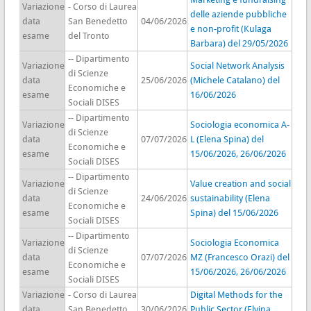
Variazione
- Corso di Laurea
delle aziende pubbliche
data
San Benedetto
04/06/2026
e non-profit (Kulaga
esame
del Tronto
Barbara) del 29/05/2026
-- Dipartimento
Variazione
Social Network Analysis
di Scienze
data
25/06/2026
(Michele Catalano) del
Economiche e
esame
16/06/2026
Sociali DISES
-- Dipartimento
Variazione
Sociologia economica A-
di Scienze
data
07/07/2026
L (Elena Spina) del
Economiche e
esame
15/06/2026, 26/06/2026
Sociali DISES
-- Dipartimento
Variazione
Value creation and social
di Scienze
data
24/06/2026
sustainability (Elena
Economiche e
esame
Spina) del 15/06/2026
Sociali DISES
-- Dipartimento
Variazione
Sociologia Economica
di Scienze
data
07/07/2026
MZ (Francesco Orazi) del
Economiche e
esame
15/06/2026, 26/06/2026
Sociali DISES
Variazione
- Corso di Laurea
Digital Methods for the
data
San Benedetto
30/06/2026
Public Sector (Elvina