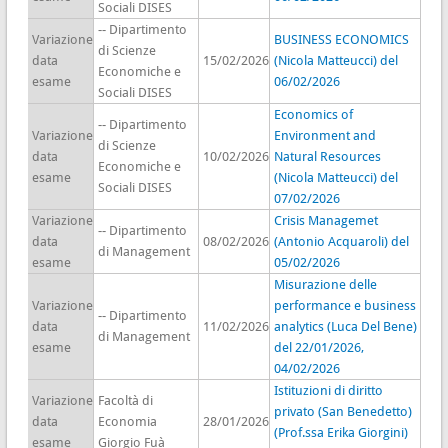
Sociali DISES
-- Dipartimento
Variazione
BUSINESS ECONOMICS
di Scienze
data
15/02/2026
(Nicola Matteucci) del
Economiche e
esame
06/02/2026
Sociali DISES
Economics of
-- Dipartimento
Variazione
Environment and
di Scienze
data
10/02/2026
Natural Resources
Economiche e
esame
(Nicola Matteucci) del
Sociali DISES
07/02/2026
Variazione
Crisis Managemet
-- Dipartimento
data
08/02/2026
(Antonio Acquaroli) del
di Management
esame
05/02/2026
Misurazione delle
Variazione
performance e business
-- Dipartimento
data
11/02/2026
analytics (Luca Del Bene)
di Management
esame
del 22/01/2026,
04/02/2026
Istituzioni di diritto
Variazione
Facoltà di
privato (San Benedetto)
data
Economia
28/01/2026
(Prof.ssa Erika Giorgini)
esame
Giorgio Fuà