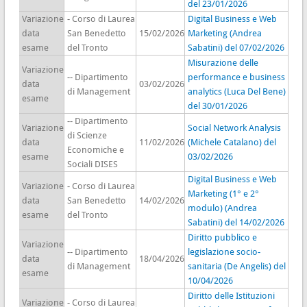
del 23/01/2026
Variazione
- Corso di Laurea
Digital Business e Web
data
San Benedetto
15/02/2026
Marketing (Andrea
esame
del Tronto
Sabatini) del 07/02/2026
Misurazione delle
Variazione
-- Dipartimento
performance e business
data
03/02/2026
di Management
analytics (Luca Del Bene)
esame
del 30/01/2026
-- Dipartimento
Variazione
Social Network Analysis
di Scienze
data
11/02/2026
(Michele Catalano) del
Economiche e
esame
03/02/2026
Sociali DISES
Digital Business e Web
Variazione
- Corso di Laurea
Marketing (1° e 2°
data
San Benedetto
14/02/2026
modulo) (Andrea
esame
del Tronto
Sabatini) del 14/02/2026
Diritto pubblico e
Variazione
-- Dipartimento
legislazione socio-
data
18/04/2026
di Management
sanitaria (De Angelis) del
esame
10/04/2026
Diritto delle Istituzioni
Variazione
- Corso di Laurea