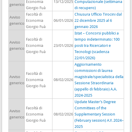
Economia
13/12/2025
Computazionale (settimana
generico
Giorgio Fuà
di recupero)
Facoltà di
Chiusura Ufficio Tirocini dal
Avviso
Economia
06/01/2026
22 dicembre 2025 al 6
generico
Giorgio Fuà
gennaio 2026
Istat – Concorsi pubblici a
Facoltà di
tempo indeterminato: 100
Avviso
Economia
23/01/2026
posti tra Ricercatori e
generico
Giorgio Fuà
Tecnologi (scadenza
22/01/2026)
Aggiornamento
commissioni di laurea
Facoltà di
Avviso
magistrale/specialistica della
Economia
08/02/2026
generico
Sessione Straordinaria
Giorgio Fuà
(appello di febbraio) A.A.
2024-2025
Update Master’s Degree
Facoltà di
Committees of the
Avviso
Economia
08/02/2026
Supplementary Session
generico
Giorgio Fuà
(February session) A.Y. 2024–
2025