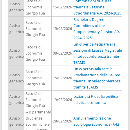
Facoltà di
Commissioni di laurea
Avviso
Economia
15/02/2026
triennale Sessione
generico
Giorgio Fuà
Straordinaria A.A. 2024-2025
Bachelor’s Degree
Facoltà di
Avviso
Committees of the
Economia
15/02/2026
generico
Supplementary Session A.Y.
Giorgio Fuà
2024–2025
Links per partecipare alle
Facoltà di
Avviso
sessioni di Laurea Magistrale
Economia
08/02/2026
generico
in videoconferenza tramite
Giorgio Fuà
TEAMS
Links per visualizzare la
Facoltà di
Avviso
Proclamazione delle Lauree
Economia
15/02/2026
generico
triennali in videoconferenza
Giorgio Fuà
tramite TEAMS
Facoltà di
Avviso
Lezione si Filosofia politica
Economia
19/02/2026
generico
ed etica economica
Giorgio Fuà
-- Dipartimento
Avviso
di Scienze
Annullamento lezione
28/02/2026
generico
Economiche e
Sociologia Economica (A-L)