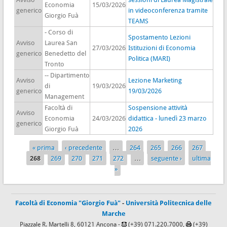
Economia
15/03/2026
generico
in videoconferenza tramite
Giorgio Fuà
TEAMS
- Corso di
Spostamento Lezioni
Avviso
Laurea San
27/03/2026
Istituzioni di Economia
generico
Benedetto del
Politica (MARI)
Tronto
-- Dipartimento
Avviso
Lezione Marketing
di
19/03/2026
generico
19/03/2026
Management
Facoltà di
Sospensione attività
Avviso
Economia
24/03/2026
didattica - lunedì 23 marzo
generico
Giorgio Fuà
2026
« prima
‹ precedente
…
264
265
266
267
Pagine
268
269
270
271
272
…
seguente ›
ultima
»
Facoltà di Economia "Giorgio Fuà"
-
Università Politecnica delle
Marche
Piazzale R. Martelli 8, 60121 Ancona -
(+39) 071.220.7000,
(+39)