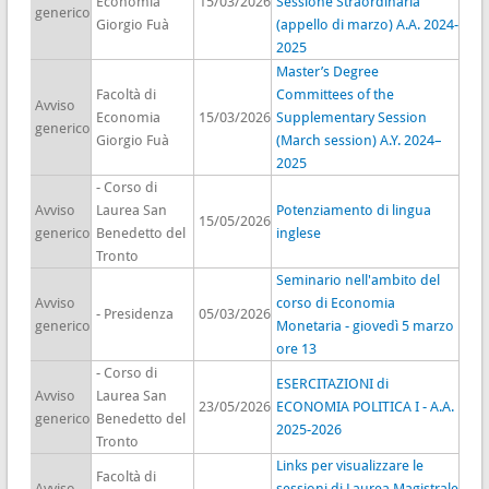
Economia
15/03/2026
Sessione Straordinaria
generico
Giorgio Fuà
(appello di marzo) A.A. 2024-
2025
Master’s Degree
Facoltà di
Committees of the
Avviso
Economia
15/03/2026
Supplementary Session
generico
Giorgio Fuà
(March session) A.Y. 2024–
2025
- Corso di
Avviso
Laurea San
Potenziamento di lingua
15/05/2026
generico
Benedetto del
inglese
Tronto
Seminario nell'ambito del
Avviso
corso di Economia
- Presidenza
05/03/2026
generico
Monetaria - giovedì 5 marzo
ore 13
- Corso di
ESERCITAZIONI di
Avviso
Laurea San
23/05/2026
ECONOMIA POLITICA I - A.A.
generico
Benedetto del
2025-2026
Tronto
Links per visualizzare le
Facoltà di
Avviso
sessioni di Laurea Magistrale