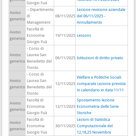
Giorgio Fuà
-- Dipartimento
Lezione revisione aziendale
Avviso
di
08/11/2025
del 06/11/2025 -
generico
Management
Annullamento
Facoltà di
Avviso
Economia
19/11/2025
Lessons
generico
Giorgio Fuà
- Corso di
Avviso
Laurea San
06/11/2025
Istituzioni di diritto privato
generico
Benedetto del
Tronto
- Corso di
Welfare e Politiche Sociali
Avviso
Laurea San
12/11/2025
comparate Lezione prevista
generico
Benedetto del
in calendario in data 11/11
Tronto
Facoltà di
Spostamento lezione
Avviso
Economia
12/11/2025
Econometria delle Serie
generico
Giorgio Fuà
Storiche
Facoltà di
Lezioni di Statistica
Avviso
Economia
30/11/2025
Computazionale del
generico
Giorgio Fuà
12,18,25 Novembre