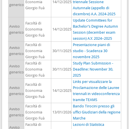
Economia
14/12/2025
triennale Sessione
generico
Giorgio Fuà
Autunnale (appello di
dicembre) A.A. 2024-2025
Update Committees for
Facoltà di
Avviso
Bachelor’s Degree Autumn
Economia
14/12/2025
generico
Session (december exam
Giorgio Fuà
session) A.Y. 2024–2025
Facoltà di
Presentazione piani di
Avviso
Economia
30/11/2025
studio - Scadenza 30
generico
Giorgio Fuà
novembre 2025
Facoltà di
Study Plan Submission -
Avviso
Economia
30/11/2025
Deadline: November 30,
generico
Giorgio Fuà
2025
Links per visualizzare la
Facoltà di
Avviso
Proclamazione delle Lauree
Economia
14/12/2025
generico
triennali in videoconferenza
Giorgio Fuà
tramite TEAMS
Facoltà di
Bando Tirocini presso gli
Avviso
Economia
13/01/2026
uffici Giudiziari della regione
generico
Giorgio Fuà
Marche
Facoltà di
Lezioni di Statistica
Avviso