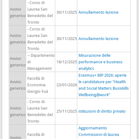
- Corso di
Avviso
Laurea San
30/11/2025
Annullamento lezione
generico
Benedetto del
Tronto
- Corso di
Avviso
Laurea San
30/11/2025
Annullamento lezione
generico
Benedetto del
Tronto
-- Dipartimento
Misurazione delle
Avviso
di
18/12/2025
performance e business
generico
Management
analytics
Erasmus+ BIP 2026: aperte
Facoltà di
Avviso
le candidature per “Health
Economia
23/01/2026
generico
and Social Matters Busiskills
Giorgio Fuà
Wellbeing@work”
- Corso di
Avviso
Laurea San
25/11/2025
istituzioni di diritto privato
generico
Benedetto del
Tronto
Aggiornamento
Facoltà di
Commissioni di laurea
Avviso