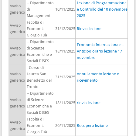
-- Dipartimento
Lezione di Programmazione
Avviso
di
10/11/2025
e Controllo del 10 novembre
generico
Management
2025
Facoltà di
Avviso
Economia
31/12/2025
Rinvio lezione
generico
Giorgio Fuà
-- Dipartimento
Economia Internazionale -
Avviso
di Scienze
18/11/2025
Anticipo orario lezione 17
generico
Economiche e
novembre
Sociali DISES
- Corso di
Avviso
Laurea San
Annullamento lezione e
31/12/2025
generico
Benedetto del
ricevimento
Tronto
-- Dipartimento
Avviso
di Scienze
18/11/2025
rinvio lezione
generico
Economiche e
Sociali DISES
Facoltà di
Avviso
Economia
20/11/2025
Recupero lezione
generico
Giorgio Fuà