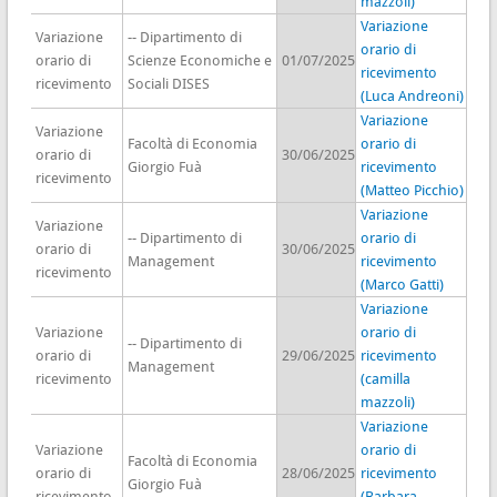
mazzoli)
Variazione
Variazione
-- Dipartimento di
orario di
orario di
Scienze Economiche e
01/07/2025
ricevimento
ricevimento
Sociali DISES
(Luca Andreoni)
Variazione
Variazione
Facoltà di Economia
orario di
orario di
30/06/2025
Giorgio Fuà
ricevimento
ricevimento
(Matteo Picchio)
Variazione
Variazione
-- Dipartimento di
orario di
orario di
30/06/2025
Management
ricevimento
ricevimento
(Marco Gatti)
Variazione
Variazione
orario di
-- Dipartimento di
orario di
29/06/2025
ricevimento
Management
ricevimento
(camilla
mazzoli)
Variazione
Variazione
orario di
Facoltà di Economia
orario di
28/06/2025
ricevimento
Giorgio Fuà
ricevimento
(Barbara