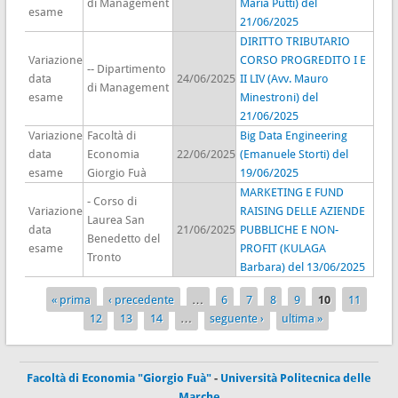
di Management
Maria Putti) del
esame
21/06/2025
DIRITTO TRIBUTARIO
Variazione
CORSO PROGREDITO I E
-- Dipartimento
data
24/06/2025
II LIV (Avv. Mauro
di Management
esame
Minestroni) del
21/06/2025
Variazione
Facoltà di
Big Data Engineering
data
Economia
22/06/2025
(Emanuele Storti) del
esame
Giorgio Fuà
19/06/2025
MARKETING E FUND
- Corso di
Variazione
RAISING DELLE AZIENDE
Laurea San
data
21/06/2025
PUBBLICHE E NON-
Benedetto del
esame
PROFIT (KULAGA
Tronto
Barbara) del 13/06/2025
« prima
‹ precedente
…
6
7
8
9
10
11
Pagine
12
13
14
…
seguente ›
ultima »
Facoltà di Economia "Giorgio Fuà"
-
Università Politecnica delle
Marche