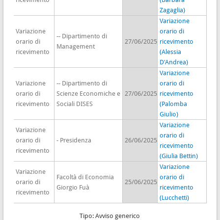
Zagaglia)
Variazione
Variazione
orario di
-- Dipartimento di
orario di
27/06/2025
ricevimento
Management
ricevimento
(Alessia
D'Andrea)
Variazione
Variazione
-- Dipartimento di
orario di
orario di
Scienze Economiche e
27/06/2025
ricevimento
ricevimento
Sociali DISES
(Palomba
Giulio)
Variazione
Variazione
orario di
orario di
- Presidenza
26/06/2025
ricevimento
ricevimento
(Giulia Bettin)
Variazione
Variazione
Facoltà di Economia
orario di
orario di
25/06/2025
Giorgio Fuà
ricevimento
ricevimento
(Lucchetti)
Tipo: Avviso generico