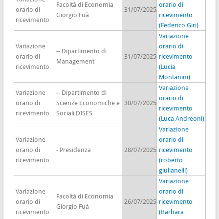
Facoltà di Economia
orario di
orario di
31/07/2025
Giorgio Fuà
ricevimento
ricevimento
(Federico Giri)
Variazione
Variazione
orario di
-- Dipartimento di
orario di
31/07/2025
ricevimento
Management
ricevimento
(Lucia
Montanini)
Variazione
Variazione
-- Dipartimento di
orario di
orario di
Scienze Economiche e
30/07/2025
ricevimento
ricevimento
Sociali DISES
(Luca Andreoni)
Variazione
Variazione
orario di
orario di
- Presidenza
28/07/2025
ricevimento
ricevimento
(roberto
giulianelli)
Variazione
Variazione
orario di
Facoltà di Economia
orario di
26/07/2025
ricevimento
Giorgio Fuà
ricevimento
(Barbara