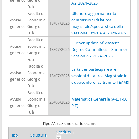
generico
Giorgio
A.Y. 2024–2025
Fuà
Facoltà di
Ulteriore aggiornamento
Avviso
Economia
commissioni di laurea
13/07/2025
generico
Giorgio
magistrale/specialistica della
Fuà
Sessione Estiva A.A. 2024-2025
Facoltà di
Further update of Master’s
Avviso
Economia
13/07/2025
Degree Committees – Summer
generico
Giorgio
Session A.Y. 2024–2025
Fuà
Facoltà di
Links per partecipare alle
Avviso
Economia
13/07/2025
sessioni di Laurea Magistrale in
generico
Giorgio
videoconferenza tramite TEAMS
Fuà
Facoltà di
Avviso
Economia
Matematica Generale (A-E, F-O,
26/06/2025
generico
Giorgio
P-Z)
Fuà
Tipo: Variazione orario esame
Scaduto il
Tipo
Struttura