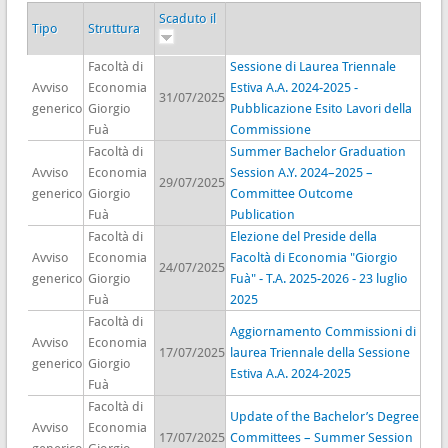
Scaduto il
Tipo
Struttura
Facoltà di
Sessione di Laurea Triennale
Avviso
Economia
Estiva A.A. 2024-2025 -
31/07/2025
generico
Giorgio
Pubblicazione Esito Lavori della
Fuà
Commissione
Facoltà di
Summer Bachelor Graduation
Avviso
Economia
Session A.Y. 2024–2025 –
29/07/2025
generico
Giorgio
Committee Outcome
Fuà
Publication
Facoltà di
Elezione del Preside della
Avviso
Economia
Facoltà di Economia "Giorgio
24/07/2025
generico
Giorgio
Fuà" - T.A. 2025-2026 - 23 luglio
Fuà
2025
Facoltà di
Aggiornamento Commissioni di
Avviso
Economia
17/07/2025
laurea Triennale della Sessione
generico
Giorgio
Estiva A.A. 2024-2025
Fuà
Facoltà di
Update of the Bachelor’s Degree
Avviso
Economia
17/07/2025
Committees – Summer Session