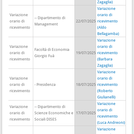
Zagaglia)
Variazione
Variazione
orario di
-- Dipartimento di
orario di
22/07/2025
ricevimento
Management
ricevimento
(Aldo
Bellagamba)
Variazione
Variazione
orario di
Facoltà di Economia
orario di
19/07/2025
ricevimento
Giorgio Fuà
ricevimento
(Barbara
Zagaglia)
Variazione
Variazione
orario di
orario di
- Presidenza
18/07/2025
ricevimento
ricevimento
(Roberto
Giulianelli)
Variazione
Variazione
-- Dipartimento di
orario di
orario di
Scienze Economiche e
17/07/2025
ricevimento
ricevimento
Sociali DISES
(Luca Andreoni)
Variazione