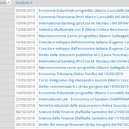
tura
Scaduto il
03/04/2019
Economia Industriale progredito (Marco Cucculelli) d
05/04/2019
Economia Finanziaria (Prof. Marco Cucculelli) del 04/
10/04/2019
International Banking (prof.ssa M. Nicolau ) del 09/04
13/04/2019
Statistica Multivariata con R (Maria Cristina Recchioni
17/04/2019
Macroeconomia (corso progredito) (Mauro Galleagati)
16/04/2019
Crescita e sviluppo dell'economia italiana (Eugenio Ca
18/04/2019
Crescita e sviluppo dell'economia italiana (Eugenio Ca
20/05/2019
Diritto delle istituzioni pubbliche M-Z (Laura Trucchia
30/04/2019
International banking (Prof.ssa M. Nicolau) del 29/04/
01/05/2019
Macroeconomia corso progredito (Mauro Gallegati) d
15/05/2019
Economia Tributaria (Fabio Fiorillo) del 15/05/2019
17/05/2019
Corso Integrativo Ing Alessandro Guzzini (Marco Cuccu
13/05/2019
Diritto commerciale A-L (Erika giorgini) del 13/05/2019
14/05/2019
Economia Industriale progredito (Marco Cucculelli) d
25/09/2018
International Law - Economics of Taxation (SAMPERN
27/09/2018
Tecniche attuariali delle assicurazioni (Adina Scoccia)
06/10/2018
Scienza delle Finanze (Raffaella Santolini) del 27/09/2
20/10/2018
Scienza delle Finanze (Raffaella Santolini) del 17/10/2
09/10/2018
Diritto dei mercati finanziari (Erika Giorgini) del 09/10