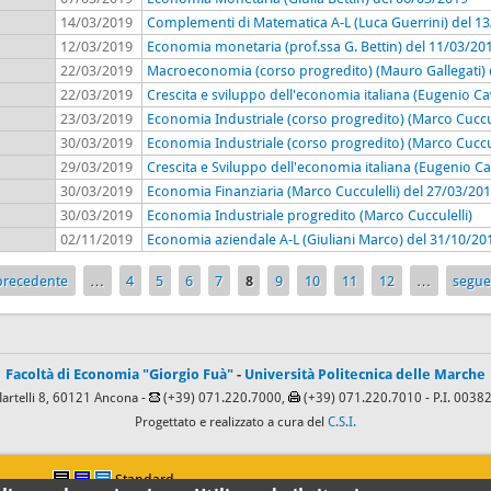
14/03/2019
Complementi di Matematica A-L (Luca Guerrini) del 1
12/03/2019
Economia monetaria (prof.ssa G. Bettin) del 11/03/20
22/03/2019
Macroeconomia (corso progredito) (Mauro Gallegati) 
22/03/2019
Crescita e sviluppo dell'economia italiana (Eugenio Ca
23/03/2019
Economia Industriale (corso progredito) (Marco Cuccul
30/03/2019
Economia Industriale (corso progredito) (Marco Cuccul
29/03/2019
Crescita e Sviluppo dell'economia italiana (Eugenio C
30/03/2019
Economia Finanziaria (Marco Cucculelli) del 27/03/20
30/03/2019
Economia Industriale progredito (Marco Cucculelli)
02/11/2019
Economia aziendale A-L (Giuliani Marco) del 31/10/20
 precedente
…
4
5
6
7
8
9
10
11
12
…
segue
Facoltà di Economia "Giorgio Fuà"
-
Università Politecnica delle Marche
Martelli 8, 60121 Ancona -
(+39) 071.220.7000,
(+39) 071.220.7010
- P.I. 003
Progettato e realizzato a cura del
C.S.I.
Standard