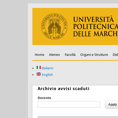
Home
Ateneo
Facoltà
Organi e Strutture
Did
Italiano
English
Archivio avvisi scaduti
Docente