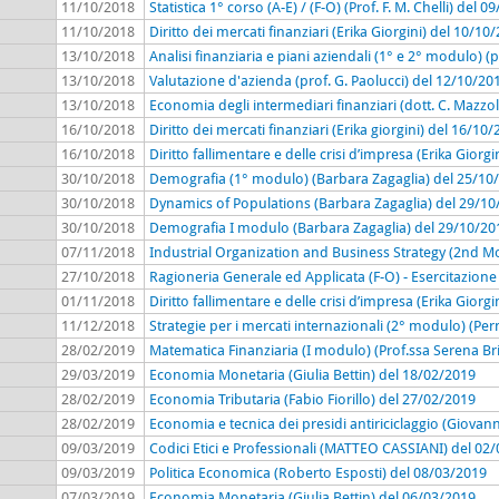
11/10/2018
Statistica 1° corso (A-E) / (F-O) (Prof. F. M. Chelli) del 
11/10/2018
Diritto dei mercati finanziari (Erika Giorgini) del 10/10
13/10/2018
Analisi finanziaria e piani aziendali (1° e 2° modulo) (
13/10/2018
Valutazione d'azienda (prof. G. Paolucci) del 12/10/20
13/10/2018
Economia degli intermediari finanziari (dott. C. Mazzol
16/10/2018
Diritto dei mercati finanziari (Erika giorgini) del 16/10
16/10/2018
Diritto fallimentare e delle crisi d’impresa (Erika Giorg
30/10/2018
Demografia (1° modulo) (Barbara Zagaglia) del 25/10
30/10/2018
Dynamics of Populations (Barbara Zagaglia) del 29/10
30/10/2018
Demografia I modulo (Barbara Zagaglia) del 29/10/20
07/11/2018
Industrial Organization and Business Strategy (2nd Mo
27/10/2018
Ragioneria Generale ed Applicata (F-O) - Esercitazione 
01/11/2018
Diritto fallimentare e delle crisi d’impresa (Erika Giorg
11/12/2018
Strategie per i mercati internazionali (2° modulo) (Pe
28/02/2019
Matematica Finanziaria (I modulo) (Prof.ssa Serena Br
29/03/2019
Economia Monetaria (Giulia Bettin) del 18/02/2019
28/02/2019
Economia Tributaria (Fabio Fiorillo) del 27/02/2019
28/02/2019
Economia e tecnica dei presidi antiriciclaggio (Giovan
09/03/2019
Codici Etici e Professionali (MATTEO CASSIANI) del 02
09/03/2019
Politica Economica (Roberto Esposti) del 08/03/2019
07/03/2019
Economia Monetaria (Giulia Bettin) del 06/03/2019