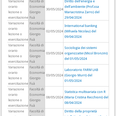
Variazione
Facoltà di
Diritto dell'energia e
orario
Economia
dell'ambiente (Prof.ssa
30/05/2024
lezione o
Giorgio
Mariacristina Zarro) del
esercitazione
Fuà
29/04/2024
Variazione
Facoltà di
International banking
orario
Economia
02/05/2024
(Mihaela Nicolau) del
lezione o
Giorgio
09/04/2024
esercitazione
Fuà
Variazione
Facoltà di
Sociologia dei sistemi
orario
Economia
03/05/2024
organizzativi (Micol Bronzini)
lezione o
Giorgio
del 01/05/2024
esercitazione
Fuà
Variazione
Facoltà di
Laboratorio FARM LAB
orario
Economia
03/05/2024
(Giorgio Murri) del
lezione o
Giorgio
01/05/2024
esercitazione
Fuà
Variazione
Facoltà di
Statistica multivariata con R
orario
Economia
08/05/2024
(Maria Cristina Recchioni) del
lezione o
Giorgio
08/04/2024
esercitazione
Fuà
Variazione
Facoltà di
Diritto della proprietà