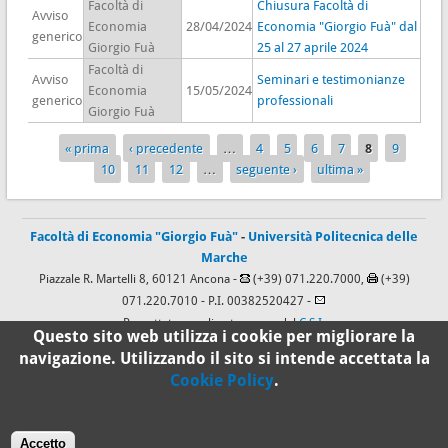
Facoltà di
Chiusura Facoltà di
Avviso
Economia
28/04/2024
Economia "Giorgio Fuà" dal
generico
Giorgio Fuà
25 al 27 aprile 2024
Facoltà di
Avviso
Seminari e testimonianze
Economia
15/05/2024
generico
professionali
Giorgio Fuà
« prima
‹ precedente
…
4
5
6
7
8
9
Pagine
10
11
12
…
seguente ›
ultima »
Facoltà di Economia "Giorgio Fuà"
-
Università Politecnica delle
Marche
Piazzale R. Martelli 8, 60121 Ancona -
(+39) 071.220.7000,
(+39)
071.220.7010
- P.I. 00382520427 -
Progettato e realizzato a cura del
C.S.I.
Questo sito web utilizza i cookie per migliorare la
navigazione. Utilizzando il sito si intende accettata la
Cookie Policy
.
100%
Standard
Accetto