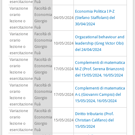
esercitazione
Fuà
Variazione
Facoltà di
Economia Politica I P-Z
orario
Economia
04/05/2024
(Stefano Staffolani) del
lezione o
Giorgio
30/04/2024
esercitazione
Fuà
Variazione
Facoltà di
Orgazational behaviour and
orario
Economia
10/05/2024
leadership (Greg Victor Obi)
lezione o
Giorgio
del 24/04/2024
esercitazione
Fuà
Variazione
Facoltà di
Complementi di matematica
orario
Economia
17/05/2024
M-Z (Prof. Serena Brianzoni)
lezione o
Giorgio
del 15/05/2024, 16/05/2024
esercitazione
Fuà
Variazione
Facoltà di
Complementi di matematica
orario
Economia
17/05/2024
A-L (Giovanni Campisi) del
lezione o
Giorgio
15/05/2024, 16/05/2024
esercitazione
Fuà
Variazione
Facoltà di
Diritto tributario (Prof.
orario
Economia
15/05/2024
Christian Califano) del
lezione o
Giorgio
15/05/2024
esercitazione
Fuà