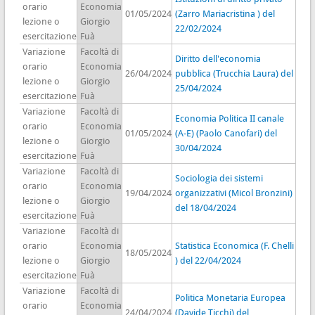
orario
Economia
01/05/2024
(Zarro Mariacristina ) del
lezione o
Giorgio
22/02/2024
esercitazione
Fuà
Variazione
Facoltà di
Diritto dell'economia
orario
Economia
26/04/2024
pubblica (Trucchia Laura) del
lezione o
Giorgio
25/04/2024
esercitazione
Fuà
Variazione
Facoltà di
Economia Politica II canale
orario
Economia
01/05/2024
(A-E) (Paolo Canofari) del
lezione o
Giorgio
30/04/2024
esercitazione
Fuà
Variazione
Facoltà di
Sociologia dei sistemi
orario
Economia
19/04/2024
organizzativi (Micol Bronzini)
lezione o
Giorgio
del 18/04/2024
esercitazione
Fuà
Variazione
Facoltà di
orario
Economia
Statistica Economica (F. Chelli
18/05/2024
lezione o
Giorgio
) del 22/04/2024
esercitazione
Fuà
Variazione
Facoltà di
Politica Monetaria Europea
orario
Economia
24/04/2024
(Davide Ticchi) del