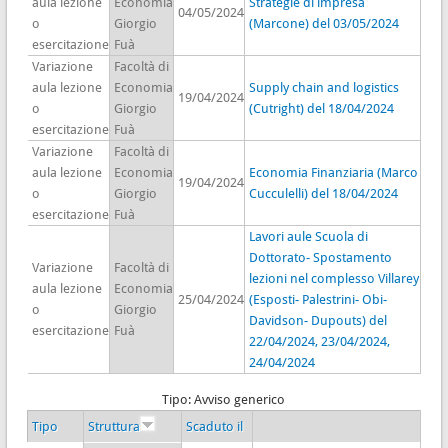
aula lezione
Economia
Strategie di impresa
04/05/2024
o
Giorgio
(Marcone) del 03/05/2024
esercitazione
Fuà
Variazione
Facoltà di
aula lezione
Economia
Supply chain and logistics
19/04/2024
o
Giorgio
(Cutright) del 18/04/2024
esercitazione
Fuà
Variazione
Facoltà di
aula lezione
Economia
Economia Finanziaria (Marco
19/04/2024
o
Giorgio
Cucculelli) del 18/04/2024
esercitazione
Fuà
Lavori aule Scuola di
Dottorato- Spostamento
Variazione
Facoltà di
lezioni nel complesso Villarey
aula lezione
Economia
25/04/2024
(Esposti- Palestrini- Obi-
o
Giorgio
Davidson- Dupouts) del
esercitazione
Fuà
22/04/2024, 23/04/2024,
24/04/2024
Tipo: Avviso generico
Tipo
Struttura
Scaduto il