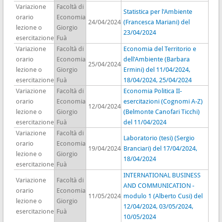
Variazione
Facoltà di
Statistica per l'Ambiente
orario
Economia
24/04/2024
(Francesca Mariani) del
lezione o
Giorgio
23/04/2024
esercitazione
Fuà
Variazione
Facoltà di
Economia del Territorio e
orario
Economia
dell'Ambiente (Barbara
25/04/2024
lezione o
Giorgio
Ermini) del 11/04/2024,
esercitazione
Fuà
18/04/2024, 25/04/2024
Variazione
Facoltà di
Economia Politica II-
orario
Economia
esercitazioni (Cognomi A-Z)
12/04/2024
lezione o
Giorgio
(Belmonte Canofari Ticchi)
esercitazione
Fuà
del 11/04/2024
Variazione
Facoltà di
Laboratorio (tesi) (Sergio
orario
Economia
19/04/2024
Branciari) del 17/04/2024,
lezione o
Giorgio
18/04/2024
esercitazione
Fuà
INTERNATIONAL BUSINESS
Variazione
Facoltà di
AND COMMUNICATION -
orario
Economia
11/05/2024
modulo 1 (Alberto Cusi) del
lezione o
Giorgio
12/04/2024, 03/05/2024,
esercitazione
Fuà
10/05/2024