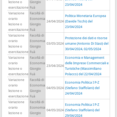
lezione o
Giorgio
23/04/2024
esercitazione
Fuà
Variazione
Facoltà di
Politica Monetaria Europea
orario
Economia
24/04/2024
(Davide Ticchi) del
lezione o
Giorgio
23/04/2024
esercitazione
Fuà
Variazione
Facoltà di
Protezione dei dati e risorse
orario
Economia
03/05/2024
umane (Antonio Di Stasi) del
lezione o
Giorgio
30/04/2024, 02/05/2024
esercitazione
Fuà
Variazione
Facoltà di
Economia e Management
orario
Economia
delle Imprese Commerciali e
23/04/2024
lezione o
Giorgio
Turistiche (Massimiliano
esercitazione
Fuà
Polacco) del 22/04/2024
Variazione
Facoltà di
Economia Politica I P-Z
orario
Economia
04/05/2024
(Stefano Staffolani) del
lezione o
Giorgio
24/04/2024
esercitazione
Fuà
Variazione
Facoltà di
Economia Politica I P-Z
orario
Economia
04/05/2024
(Stefano Staffolani) del
lezione o
Giorgio
29/04/2024