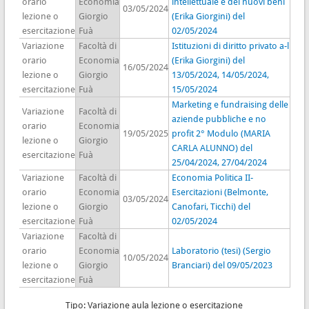
orario
Economia
intellettuale e dei nuovi beni
03/05/2024
lezione o
Giorgio
(Erika Giorgini) del
esercitazione
Fuà
02/05/2024
Variazione
Facoltà di
Istituzioni di diritto privato a-l
orario
Economia
(Erika Giorgini) del
16/05/2024
lezione o
Giorgio
13/05/2024, 14/05/2024,
esercitazione
Fuà
15/05/2024
Marketing e fundraising delle
Variazione
Facoltà di
aziende pubbliche e no
orario
Economia
19/05/2025
profit 2° Modulo (MARIA
lezione o
Giorgio
CARLA ALUNNO) del
esercitazione
Fuà
25/04/2024, 27/04/2024
Variazione
Facoltà di
Economia Politica II-
orario
Economia
Esercitazioni (Belmonte,
03/05/2024
lezione o
Giorgio
Canofari, Ticchi) del
esercitazione
Fuà
02/05/2024
Variazione
Facoltà di
orario
Economia
Laboratorio (tesi) (Sergio
10/05/2024
lezione o
Giorgio
Branciari) del 09/05/2023
esercitazione
Fuà
Tipo: Variazione aula lezione o esercitazione