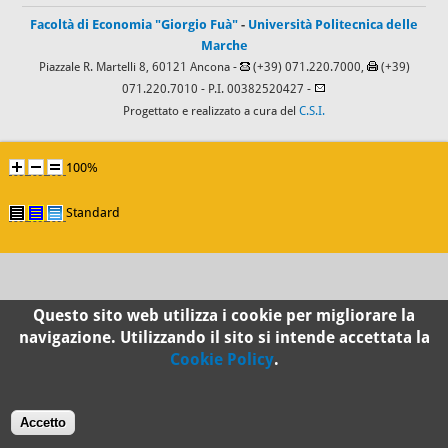
Facoltà di Economia "Giorgio Fuà"
-
Università Politecnica delle
Marche
Piazzale R. Martelli 8, 60121 Ancona -
(+39) 071.220.7000,
(+39)
071.220.7010
- P.I. 00382520427 -
Progettato e realizzato a cura del
C.S.I.
100%
Standard
Questo sito web utilizza i cookie per migliorare la
navigazione. Utilizzando il sito si intende accettata la
Cookie Policy
.
Accetto