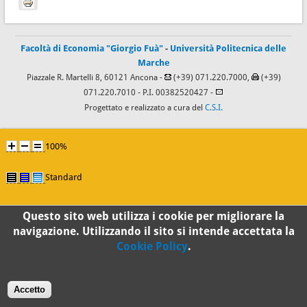
Facoltà di Economia "Giorgio Fuà"
-
Università Politecnica delle
Marche
Piazzale R. Martelli 8, 60121 Ancona -
(+39) 071.220.7000,
(+39)
071.220.7010
- P.I. 00382520427 -
Progettato e realizzato a cura del
C.S.I.
100%
Standard
Questo sito web utilizza i cookie per migliorare la
navigazione. Utilizzando il sito si intende accettata la
Cookie Policy
.
Accetto