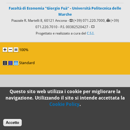
Facoltà di Economia "Giorgio Fuà"
-
Università Politecnica delle
Marche
Piazzale R. Martelli 8, 60121 Ancona -
(+39) 071.220.7000,
(+39)
071.220.7010
- P.I. 00382520427 -
Progettato e realizzato a cura del
C.S.I.
100%
Standard
Questo sito web utilizza i cookie per migliorare la
navigazione. Utilizzando il sito si intende accettata la
Cookie Policy
.
Accetto