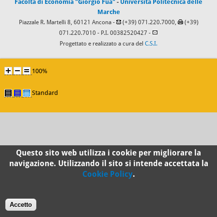
Facoltà di Economia "Giorgio Fuà"
-
Università Politecnica delle
Marche
Piazzale R. Martelli 8, 60121 Ancona -
(+39) 071.220.7000,
(+39)
071.220.7010
- P.I. 00382520427 -
Progettato e realizzato a cura del
C.S.I.
100%
Standard
Questo sito web utilizza i cookie per migliorare la
navigazione. Utilizzando il sito si intende accettata la
Cookie Policy
.
Accetto