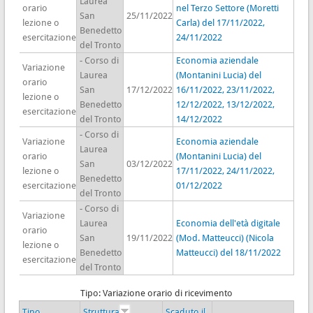
Laurea
orario
nel Terzo Settore (Moretti
San
25/11/2022
lezione o
Carla) del 17/11/2022,
Benedetto
esercitazione
24/11/2022
del Tronto
- Corso di
Economia aziendale
Variazione
Laurea
(Montanini Lucia) del
orario
San
17/12/2022
16/11/2022, 23/11/2022,
lezione o
Benedetto
12/12/2022, 13/12/2022,
esercitazione
del Tronto
14/12/2022
- Corso di
Variazione
Economia aziendale
Laurea
orario
(Montanini Lucia) del
San
03/12/2022
lezione o
17/11/2022, 24/11/2022,
Benedetto
esercitazione
01/12/2022
del Tronto
- Corso di
Variazione
Laurea
Economia dell'età digitale
orario
San
19/11/2022
(Mod. Matteucci) (Nicola
lezione o
Benedetto
Matteucci) del 18/11/2022
esercitazione
del Tronto
Tipo: Variazione orario di ricevimento
Tipo
Struttura
Scaduto il