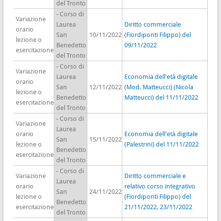
del Tronto
- Corso di
Variazione
Laurea
Diritto commerciale
orario
San
10/11/2022
(Fiordiponti Filippo) del
lezione o
Benedetto
09/11/2022
esercitazione
del Tronto
- Corso di
Variazione
Laurea
Economia dell'età digitale
orario
San
12/11/2022
(Mod. Matteucci) (Nicola
lezione o
Benedetto
Matteucci) del 11/11/2022
esercitazione
del Tronto
- Corso di
Variazione
Laurea
orario
Economia dell'età digitale
San
15/11/2022
lezione o
(Palestrini) del 11/11/2022
Benedetto
esercitazione
del Tronto
- Corso di
Variazione
Diritto commerciale e
Laurea
orario
relativo corso integrativo
San
24/11/2022
lezione o
(Fiordiponti Filippo) del
Benedetto
esercitazione
21/11/2022, 23/11/2022
del Tronto