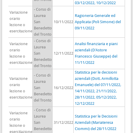
03/12/2022, 10/12/2022
- Corso di
Variazione
Laurea
Ragioneria Generale ed
orario
San
10/11/2022
Applicata (Poli Simone) del
lezione o
Benedetto
09/11/2022
esercitazione
del Tronto
- Corso di
Variazione
Analisi finanziaria e piani
Laurea
orario
aziendali (D'Astore
San
12/11/2022
lezione o
Francesco Giuseppe) del
Benedetto
esercitazione
11/11/2022
del Tronto
Statistica per le decisioni
- Corso di
Variazione
aziendali (Dott. Armillotta
Laurea
orario
Emanuele) del 07/11/2022,
San
16/12/2022
lezione o
14/11/2022, 21/11/2022,
Benedetto
esercitazione
28/11/2022, 05/12/2022,
del Tronto
12/12/2022
- Corso di
Variazione
Laurea
Statistica per le Decisioni
orario
San
31/12/2022
Aziendali (Mariateresa
lezione o
Benedetto
Ciommi) del 28/11/2022
esercitazione