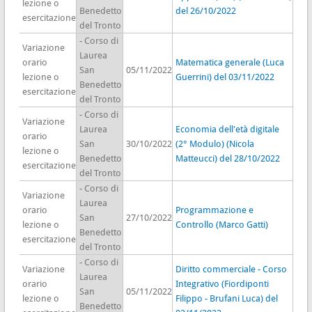
lezione o
Benedetto
del 26/10/2022
esercitazione
del Tronto
- Corso di
Variazione
Laurea
orario
Matematica generale (Luca
San
05/11/2022
lezione o
Guerrini) del 03/11/2022
Benedetto
esercitazione
del Tronto
- Corso di
Variazione
Laurea
Economia dell'età digitale
orario
San
30/10/2022
(2° Modulo) (Nicola
lezione o
Benedetto
Matteucci) del 28/10/2022
esercitazione
del Tronto
- Corso di
Variazione
Laurea
orario
Programmazione e
San
27/10/2022
lezione o
Controllo (Marco Gatti)
Benedetto
esercitazione
del Tronto
- Corso di
Variazione
Diritto commerciale - Corso
Laurea
orario
Integrativo (Fiordiponti
San
05/11/2022
lezione o
Filippo - Brufani Luca) del
Benedetto