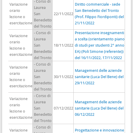
- Corso di
Variazione
Diritto commerciale - sede
Laurea
orario
San Benedetto del Tronto
San
22/11/2022
lezione o
(Prof. Filippo Fiordiponti) del
Benedetto
esercitazione
21/11/2022
del Tronto
- Corso di
Presentazione insegnamenti
Variazione
Laurea
a scelta (orientamento piano
orario
San
18/11/2022
di studi per studenti 2° anno
lezione o
Benedetto
EA) (Poli Simone (referente))
esercitazione
del Tronto
del 16/11/2022, 17/11/2022
- Corso di
Variazione
Laurea
Management delle aziende
orario
San
30/11/2022
sanitarie (Luca Del Bene) del
lezione o
Benedetto
29/11/2022
esercitazione
del Tronto
- Corso di
Variazione
Laurea
Management delle aziende
orario
San
07/12/2022
sanitarie (Luca Del Bene) del
lezione o
Benedetto
06/12/2022
esercitazione
del Tronto
- Corso di
Variazione
Progettazione e innovazione