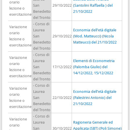
orario
San
29/10/2022
(Santolini Raffaella ) del
lezione o
Benedetto
21/10/2022
esercitazione
del Tronto
- Corso di
Variazione
Laurea
Economia dell'età digitale
orario
San
29/10/2022
(Mod. Matteucci) (Nicola
lezione o
Benedetto
Matteucci) del 21/10/2022
esercitazione
del Tronto
- Corso di
Variazione
Laurea
Elementi di Econometria
orario
San
17/12/2022
(Palomba Giulio) del
lezione o
Benedetto
14/12/2022, 15/12/2022
esercitazione
del Tronto
- Corso di
Variazione
Laurea
Economia dell'età digitale
orario
San
22/10/2022
(Palestrini Antonio) del
lezione o
Benedetto
21/10/2022
esercitazione
del Tronto
- Corso di
Variazione
Laurea
Ragioneria Generale ed
orario
San
30/10/2022
Applicata (SBT) (Poli Simone)