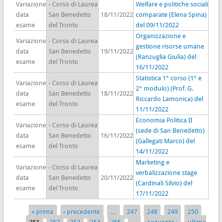
Variazione
- Corso di Laurea
Welfare e politiche sociali
data
San Benedetto
18/11/2022
comparate (Elena Spina)
esame
del Tronto
del 09/11/2022
Organizzazione e
Variazione
- Corso di Laurea
gestione risorse umane
data
San Benedetto
19/11/2022
(Ranzuglia Giulia) del
esame
del Tronto
16/11/2022
Statistica 1° corso (1° e
Variazione
- Corso di Laurea
2° modulo) (Prof. G.
data
San Benedetto
18/11/2022
Riccardo Lamonica) del
esame
del Tronto
11/11/2022
Economia Politica II
Variazione
- Corso di Laurea
(sede di San Benedetto)
data
San Benedetto
16/11/2022
(Gallegati Marco) del
esame
del Tronto
14/11/2022
Marketing e
Variazione
- Corso di Laurea
verbalizzazione stage
data
San Benedetto
20/11/2022
(Cardinali Silvio) del
esame
del Tronto
17/11/2022
« prima
‹ precedente
…
247
248
249
250
Pagine