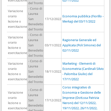
esercitazione
02/11/2022
del Tronto
- Corso di
Variazione
Laurea
orario
Economia pubblica (Fiorillo -
San
17/12/2022
lezione o
Merkaj) del 03/11/2022
Benedetto
esercitazione
del Tronto
- Corso di
Variazione
Laurea
Ragioneria Generale ed
orario
San
03/11/2022
Applicata (Poli Simone) del
lezione o
Benedetto
02/11/2022
esercitazione
del Tronto
- Corso di
Variazione
Marketing - Elementi di
Laurea
orario
Econometria (Cardinali Silvio
San
18/11/2022
lezione o
- Palomba Giulio) del
Benedetto
esercitazione
17/11/2022
del Tronto
Corso integrativo di
- Corso di
Variazione
Economia e Gestione delle
Laurea
orario
Imprese (Dott.ssa Patrizia
San
17/12/2022
lezione o
Neroni) del 12/11/2022,
Benedetto
esercitazione
19/11/2022, 26/11/2022,
del Tronto