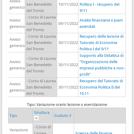
Avviso
San Benedetto
10/11/2022
Politica I - recupero del
generico
del Tronto
9/11
- Corso di Laurea
Avviso
Analisi finanziaria e piani
San Benedetto
09/11/2022
generico
aziendali
del Tronto
- Corso di Laurea
Recupero della lezione di
Avviso
San Benedetto
30/11/2022
Tutorato di Economia
generico
del Tronto
Politica I del 9/11
Supporto alla Didattica di
- Corso di Laurea
Avviso
"Organizzazione delle
San Benedetto
30/11/2022
generico
imprese pubbliche e non-
del Tronto
profit"
- Corso di Laurea
Recupero del Tutorato di
Avviso
San Benedetto
30/11/2022
Economia Politica II del
generico
del Tronto
10.11
Tipo: Variazione orario lezione o esercitazione
Struttura
Tipo
Scaduto il
- Corso di
Variazione
Laurea
Scienza delle Finanze