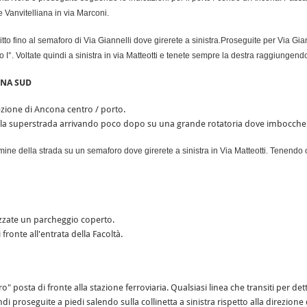
e Vanvitelliana in via Marconi.
tto fino al semaforo di Via Giannelli dove girerete a sinistra.Proseguite per Via Gia
 I°. Voltate quindi a sinistra in via Matteotti e tenete sempre la destra raggiungend
ONA SUD
rezione di Ancona centro / porto.
 la superstrada arrivando poco dopo su una grande rotatoria dove imbocchere
 termine della strada su un semaforo dove girerete a sinistra in Via Matteotti. Tenend
izzate un parcheggio coperto.
fronte all'entrata della Facoltà.
ro" posta di fronte alla stazione ferroviaria. Qualsiasi linea che transiti per de
i proseguite a piedi salendo sulla collinetta a sinistra rispetto alla direzione