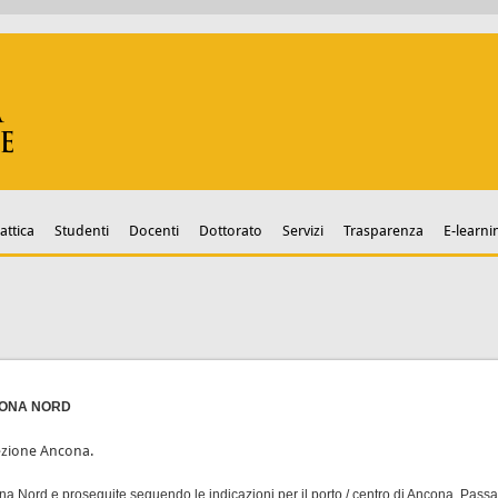
attica
Studenti
Docenti
Dottorato
Servizi
Trasparenza
E-learni
CONA NORD
rezione Ancona.
a Nord e proseguite seguendo le indicazioni per il porto / centro di Ancona. Passat