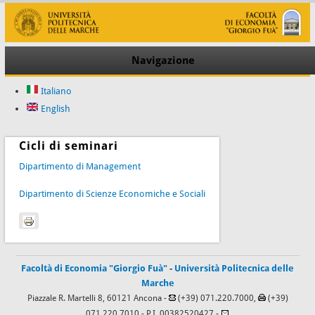
Navigazione
Italiano
English
Cicli di seminari
Dipartimento di Management
Dipartimento di Scienze Economiche e Sociali
Facoltà di Economia "Giorgio Fuà"
-
Università Politecnica delle
Marche
Piazzale R. Martelli 8, 60121 Ancona -
(+39) 071.220.7000,
(+39)
071.220.7010
- P.I. 00382520427 -