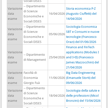
Sociali DISES
-- Dipartimento
Variazione
Storia economica P-Z
di Scienze
data
16/04/2026
(Augusto Ciuffetti) del
Economiche e
esame
14/04/2026
Sociali DISES
-- Dipartimento
Sociologia Economica
Variazione
di Scienze
SBT e Consumi e nuove
data
05/06/2026
Economiche e
tecnologie (Francesco
esame
Sociali DISES
Orazi) del 01/06/2026
Finance and FinTech
Variazione
applications (Modules I
-- Dipartimento
data
25/04/2026
and I+II) (Francesco
di Management
esame
James Mazzocchini) del
21/04/2026
Variazione
Facoltà di
Big Data Engineering
data
Economia
11/06/2026
(Emanuele Storti) del
esame
Giorgio Fuà
09/06/2026
-- Dipartimento
Variazione
Sociologia della salute e
di Scienze
data
18/04/2026
delle professioni (Micol
Economiche e
esame
Bronzini) del 15/04/2026
Sociali DISES