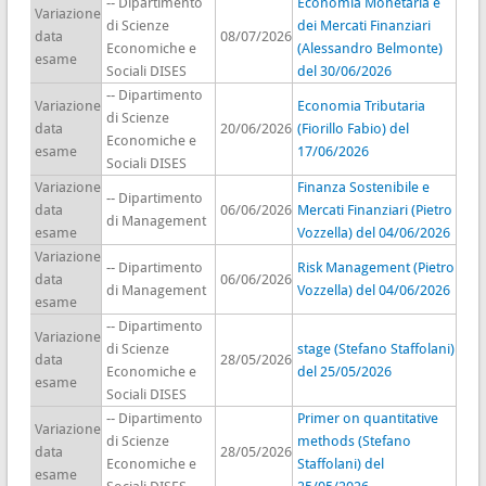
-- Dipartimento
Economia Monetaria e
Variazione
di Scienze
dei Mercati Finanziari
data
08/07/2026
Economiche e
(Alessandro Belmonte)
esame
Sociali DISES
del 30/06/2026
-- Dipartimento
Variazione
Economia Tributaria
di Scienze
data
20/06/2026
(Fiorillo Fabio) del
Economiche e
esame
17/06/2026
Sociali DISES
Variazione
Finanza Sostenibile e
-- Dipartimento
data
06/06/2026
Mercati Finanziari (Pietro
di Management
esame
Vozzella) del 04/06/2026
Variazione
-- Dipartimento
Risk Management (Pietro
data
06/06/2026
di Management
Vozzella) del 04/06/2026
esame
-- Dipartimento
Variazione
di Scienze
stage (Stefano Staffolani)
data
28/05/2026
Economiche e
del 25/05/2026
esame
Sociali DISES
-- Dipartimento
Primer on quantitative
Variazione
di Scienze
methods (Stefano
data
28/05/2026
Economiche e
Staffolani) del
esame