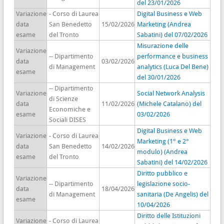
del 23/01/2026
Variazione
- Corso di Laurea
Digital Business e Web
data
San Benedetto
15/02/2026
Marketing (Andrea
esame
del Tronto
Sabatini) del 07/02/2026
Misurazione delle
Variazione
-- Dipartimento
performance e business
data
03/02/2026
di Management
analytics (Luca Del Bene)
esame
del 30/01/2026
-- Dipartimento
Variazione
Social Network Analysis
di Scienze
data
11/02/2026
(Michele Catalano) del
Economiche e
esame
03/02/2026
Sociali DISES
Digital Business e Web
Variazione
- Corso di Laurea
Marketing (1° e 2°
data
San Benedetto
14/02/2026
modulo) (Andrea
esame
del Tronto
Sabatini) del 14/02/2026
Diritto pubblico e
Variazione
-- Dipartimento
legislazione socio-
data
18/04/2026
di Management
sanitaria (De Angelis) del
esame
10/04/2026
Diritto delle Istituzioni
Variazione
- Corso di Laurea