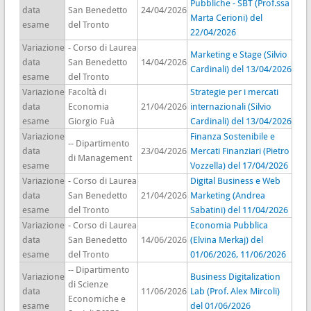
Pubbliche - SBT (Prof.ssa
data
San Benedetto
24/04/2026
Marta Cerioni) del
esame
del Tronto
22/04/2026
Variazione
- Corso di Laurea
Marketing e Stage (Silvio
data
San Benedetto
14/04/2026
Cardinali) del 13/04/2026
esame
del Tronto
Variazione
Facoltà di
Strategie per i mercati
data
Economia
21/04/2026
internazionali (Silvio
esame
Giorgio Fuà
Cardinali) del 13/04/2026
Variazione
Finanza Sostenibile e
-- Dipartimento
data
23/04/2026
Mercati Finanziari (Pietro
di Management
esame
Vozzella) del 17/04/2026
Variazione
- Corso di Laurea
Digital Business e Web
data
San Benedetto
21/04/2026
Marketing (Andrea
esame
del Tronto
Sabatini) del 11/04/2026
Variazione
- Corso di Laurea
Economia Pubblica
data
San Benedetto
14/06/2026
(Elvina Merkaj) del
esame
del Tronto
01/06/2026, 11/06/2026
-- Dipartimento
Variazione
Business Digitalization
di Scienze
data
11/06/2026
Lab (Prof. Alex Mircoli)
Economiche e
esame
del 01/06/2026