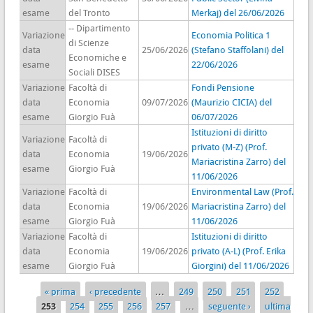
esame
del Tronto
Merkaj) del 26/06/2026
-- Dipartimento
Variazione
Economia Politica 1
di Scienze
data
25/06/2026
(Stefano Staffolani) del
Economiche e
esame
22/06/2026
Sociali DISES
Variazione
Facoltà di
Fondi Pensione
data
Economia
09/07/2026
(Maurizio CICIA) del
esame
Giorgio Fuà
06/07/2026
Istituzioni di diritto
Variazione
Facoltà di
privato (M-Z) (Prof.
data
Economia
19/06/2026
Mariacristina Zarro) del
esame
Giorgio Fuà
11/06/2026
Variazione
Facoltà di
Environmental Law (Prof.
data
Economia
19/06/2026
Mariacristina Zarro) del
esame
Giorgio Fuà
11/06/2026
Variazione
Facoltà di
Istituzioni di diritto
data
Economia
19/06/2026
privato (A-L) (Prof. Erika
esame
Giorgio Fuà
Giorgini) del 11/06/2026
« prima
‹ precedente
…
249
250
251
252
Pagine
253
254
255
256
257
…
seguente ›
ultima