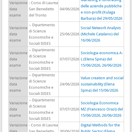
Variazione
- Corso di Laurea
delle aziende pubbliche
data
San Benedetto
04/06/2026
e non-profit (Kulaga
esame
del Tronto
Barbara) del 29/05/2026
-- Dipartimento
Variazione
Social Network Analysis
di Scienze
data
25/06/2026
(Michele Catalano) del
Economiche e
esame
16/06/2026
Sociali DISES
-- Dipartimento
Variazione
Sociologia economica A-
di Scienze
data
07/07/2026
L (Elena Spina) del
Economiche e
esame
15/06/2026, 26/06/2026
Sociali DISES
-- Dipartimento
Variazione
Value creation and social
di Scienze
data
24/06/2026
sustainability (Elena
Economiche e
esame
Spina) del 15/06/2026
Sociali DISES
-- Dipartimento
Variazione
Sociologia Economica
di Scienze
data
07/07/2026
MZ (Francesco Orazi) del
Economiche e
esame
15/06/2026, 26/06/2026
Sociali DISES
Variazione
- Corso di Laurea
Digital Methods for the
data
San Benedetto
30/06/2026
Public Sector (Elvina