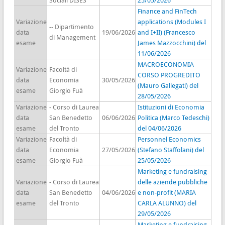
Sociali DISES
25/05/2026
Finance and FinTech
Variazione
applications (Modules I
-- Dipartimento
data
19/06/2026
and I+II) (Francesco
di Management
esame
James Mazzocchini) del
11/06/2026
MACROECONOMIA
Variazione
Facoltà di
CORSO PROGREDITO
data
Economia
30/05/2026
(Mauro Gallegati) del
esame
Giorgio Fuà
28/05/2026
Variazione
- Corso di Laurea
Istituzioni di Economia
data
San Benedetto
06/06/2026
Politica (Marco Tedeschi)
esame
del Tronto
del 04/06/2026
Variazione
Facoltà di
Personnel Economics
data
Economia
27/05/2026
(Stefano Staffolani) del
esame
Giorgio Fuà
25/05/2026
Marketing e fundraising
Variazione
- Corso di Laurea
delle aziende pubbliche
data
San Benedetto
04/06/2026
e non-profit (MARIA
esame
del Tronto
CARLA ALUNNO) del
29/05/2026
Marketing e fundraising