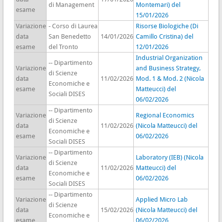
di Management
Montemari) del
esame
15/01/2026
Variazione
- Corso di Laurea
Risorse Biologiche (Di
data
San Benedetto
14/01/2026
Camillo Cristina) del
esame
del Tronto
12/01/2026
Industrial Organization
-- Dipartimento
Variazione
and Business Strategy,
di Scienze
data
11/02/2026
Mod. 1 & Mod. 2 (Nicola
Economiche e
esame
Matteucci) del
Sociali DISES
06/02/2026
-- Dipartimento
Variazione
Regional Economics
di Scienze
data
11/02/2026
(Nicola Matteucci) del
Economiche e
esame
06/02/2026
Sociali DISES
-- Dipartimento
Variazione
Laboratory (IEB) (Nicola
di Scienze
data
11/02/2026
Matteucci) del
Economiche e
esame
06/02/2026
Sociali DISES
-- Dipartimento
Variazione
Applied Micro Lab
di Scienze
data
15/02/2026
(Nicola Matteucci) del
Economiche e
esame
06/02/2026