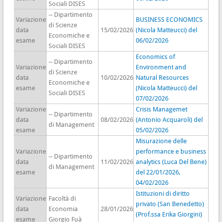
Sociali DISES
-- Dipartimento
Variazione
BUSINESS ECONOMICS
di Scienze
data
15/02/2026
(Nicola Matteucci) del
Economiche e
esame
06/02/2026
Sociali DISES
Economics of
-- Dipartimento
Variazione
Environment and
di Scienze
data
10/02/2026
Natural Resources
Economiche e
esame
(Nicola Matteucci) del
Sociali DISES
07/02/2026
Variazione
Crisis Managemet
-- Dipartimento
data
08/02/2026
(Antonio Acquaroli) del
di Management
esame
05/02/2026
Misurazione delle
Variazione
performance e business
-- Dipartimento
data
11/02/2026
analytics (Luca Del Bene)
di Management
esame
del 22/01/2026,
04/02/2026
Istituzioni di diritto
Variazione
Facoltà di
privato (San Benedetto)
data
Economia
28/01/2026
(Prof.ssa Erika Giorgini)
esame
Giorgio Fuà