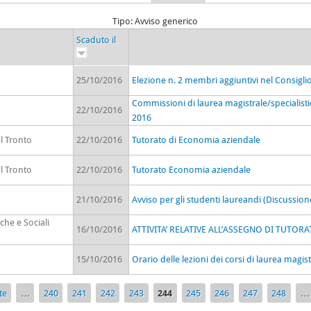
Tipo: Avviso generico
Scaduto il
25/10/2016
Elezione n. 2 membri aggiuntivi nel Consig
Commissioni di laurea magistrale/specialist
22/10/2016
2016
l Tronto
22/10/2016
Tutorato di Economia aziendale
l Tronto
22/10/2016
Tutorato Economia aziendale
21/10/2016
Avviso per gli studenti laureandi (Discussio
che e Sociali
16/10/2016
ATTIVITA’ RELATIVE ALL’ASSEGNO DI TUTOR
15/10/2016
Orario delle lezioni dei corsi di laurea magis
te
…
240
241
242
243
244
245
246
247
248
…