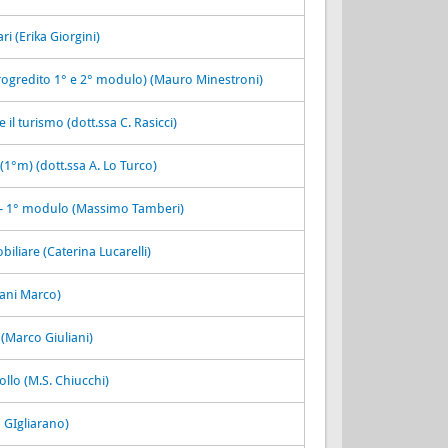
ri (Erika Giorgini)
 progredito 1° e 2° modulo) (Mauro Minestroni)
e il turismo (dott.ssa C. Rasicci)
1°m) (dott.ssa A. Lo Turco)
 - 1° modulo (Massimo Tamberi)
liare (Caterina Lucarelli)
iani Marco)
(Marco Giuliani)
lo (M.S. Chiucchi)
a GIgliarano)