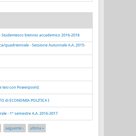
lio Studentesco biennio accademico 2016-2018
ica/quadriennale - Sessione Autunnale A.A. 2015-
ne tesi con Powerpoint)
ATO di ECONOMIA POLITICA I
trale - 1° semestre A.A. 2016-2017
seguente ›
ultima »