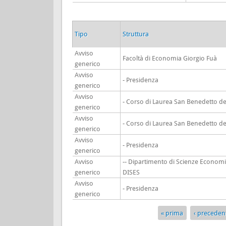
Tipo
Struttura
Avviso
Facoltà di Economia Giorgio Fuà
generico
Avviso
- Presidenza
generico
Avviso
- Corso di Laurea San Benedetto de
generico
Avviso
- Corso di Laurea San Benedetto de
generico
Avviso
- Presidenza
generico
Avviso
-- Dipartimento di Scienze Economi
generico
DISES
Avviso
- Presidenza
generico
« prima
‹ preceden
Pagine