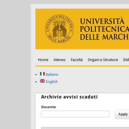
Home
Ateneo
Facoltà
Organi e Strutture
Did
Italiano
English
Archivio avvisi scaduti
Docente