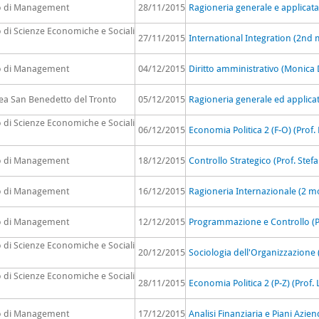
to di Management
28/11/2015
Ragioneria generale e applicata
o di Scienze Economiche e Sociali
27/11/2015
International Integration (2nd
to di Management
04/12/2015
Diritto amministrativo (Monica 
rea San Benedetto del Tronto
05/12/2015
Ragioneria generale ed applicat
o di Scienze Economiche e Sociali
06/12/2015
Economia Politica 2 (F-O) (Prof.
to di Management
18/12/2015
Controllo Strategico (Prof. Ste
to di Management
16/12/2015
Ragioneria Internazionale (2 mo
to di Management
12/12/2015
Programmazione e Controllo (Pr
o di Scienze Economiche e Sociali
20/12/2015
Sociologia dell'Organizzazione (
o di Scienze Economiche e Sociali
28/11/2015
Economia Politica 2 (P-Z) (Prof. 
to di Management
17/12/2015
Analisi Finanziaria e Piani Azien