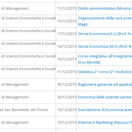
to di Management
11/12/2015
Diritto amministrativo (Monica 
o di Scienze Economiche e Sociali
Organizzazione delle cure prim
15/12/2015
Magi)
o di Scienze Economiche e Sociali
17/12/2015
Storia Economica (A-L) (Prof. F
o di Scienze Economiche e Sociali
16/12/2015
Storia Economica (M-Z) (Prof. Ro
o di Scienze Economiche e Sociali
Corso integrativo all'insegnam
10/12/2015
Eros Moretti)
o di Scienze Economiche e Sociali
11/12/2015
Statistica 2° corso (2° modulo) 
to di Management
30/12/2015
Ragioneria generale ed applicat
to di Management
30/12/2015
Economia delle aziende sanitar
rea San Benedetto del Tronto
19/12/2015
Esercitazione di Economia azien
to di Management
15/12/2015
Internet e Marketing (Pascucci 