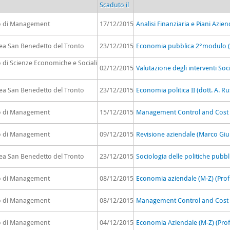
Scaduto il
to di Management
17/12/2015
Analisi Finanziaria e Piani Azien
rea San Benedetto del Tronto
23/12/2015
Economia pubblica 2°modulo (d
o di Scienze Economiche e Sociali
02/12/2015
Valutazione degli interventi Soci
rea San Benedetto del Tronto
23/12/2015
Economia politica II (dott. A. R
to di Management
15/12/2015
Management Control and Cost Ana
to di Management
09/12/2015
Revisione aziendale (Marco Giul
rea San Benedetto del Tronto
23/12/2015
Sociologia delle politiche pubbl
to di Management
08/12/2015
Economia aziendale (M-Z) (Prof. 
to di Management
08/12/2015
Management Control and Cost Ana
to di Management
04/12/2015
Economia Aziendale (M-Z) (Prof. 