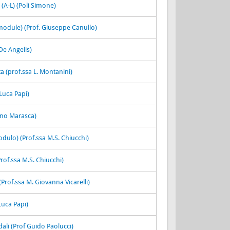
 (A-L) (Poli Simone)
 module) (Prof. Giuseppe Canullo)
De Angelis)
a (prof.ssa L. Montanini)
 Luca Papi)
fano Marasca)
dulo) (Prof.ssa M.S. Chiucchi)
of.ssa M.S. Chiucchi)
Prof.ssa M. Giovanna Vicarelli)
Luca Papi)
dali (Prof Guido Paolucci)