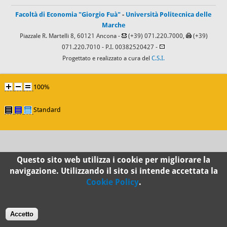
Facoltà di Economia "Giorgio Fuà"
-
Università Politecnica delle
Marche
Piazzale R. Martelli 8, 60121 Ancona -
(+39) 071.220.7000,
(+39)
071.220.7010
- P.I. 00382520427 -
Progettato e realizzato a cura del
C.S.I.
100%
Standard
Questo sito web utilizza i cookie per migliorare la
navigazione. Utilizzando il sito si intende accettata la
Cookie Policy
.
Accetto