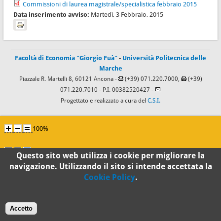
Commissioni di laurea magistrale/specialistica febbraio 2015
Data inserimento avviso:
Martedì, 3 Febbraio, 2015
Facoltà di Economia "Giorgio Fuà"
-
Università Politecnica delle
Marche
Piazzale R. Martelli 8, 60121 Ancona -
(+39) 071.220.7000,
(+39)
071.220.7010
- P.I. 00382520427 -
Progettato e realizzato a cura del
C.S.I.
100%
Standard
Questo sito web utilizza i cookie per migliorare la
navigazione. Utilizzando il sito si intende accettata la
Cookie Policy
.
Accetto