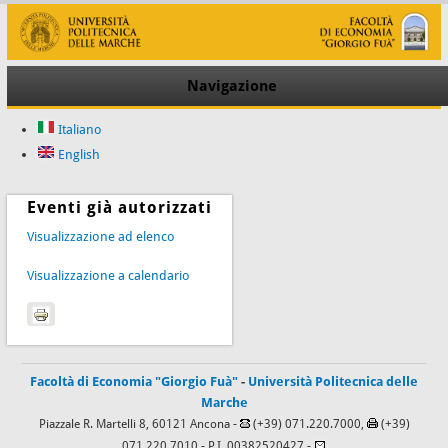
Navigazione
Italiano
English
Eventi già autorizzati
Visualizzazione ad elenco
Visualizzazione a calendario
Facoltà di Economia "Giorgio Fuà"
-
Università Politecnica delle
Marche
Piazzale R. Martelli 8, 60121 Ancona -
(+39) 071.220.7000,
(+39)
071.220.7010
- P.I. 00382520427 -