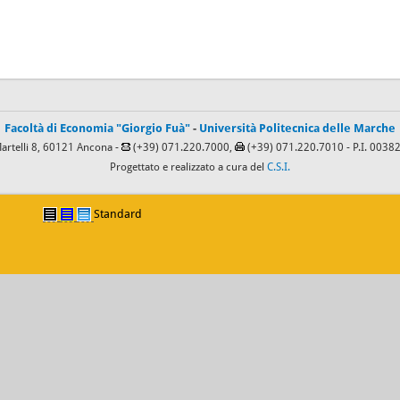
Facoltà di Economia "Giorgio Fuà"
-
Università Politecnica delle Marche
Martelli 8, 60121 Ancona -
(+39) 071.220.7000,
(+39) 071.220.7010
- P.I. 003
Progettato e realizzato a cura del
C.S.I.
Standard