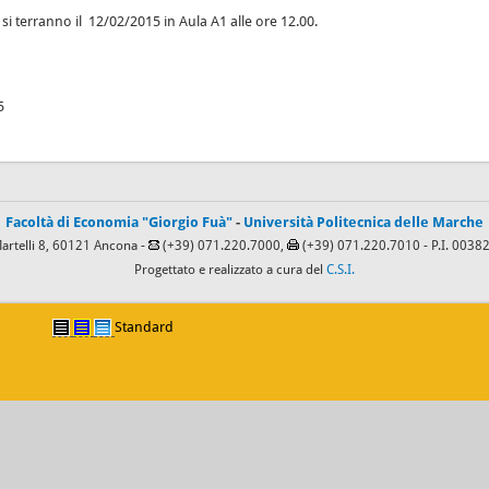
si terranno il 12/02/2015 in Aula A1 alle ore 12.00.
5
Facoltà di Economia "Giorgio Fuà"
-
Università Politecnica delle Marche
Martelli 8, 60121 Ancona -
(+39) 071.220.7000,
(+39) 071.220.7010
- P.I. 003
Progettato e realizzato a cura del
C.S.I.
Standard