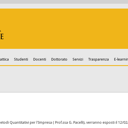
attica
Studenti
Docenti
Dottorato
Servizi
Trasparenza
E-learni
i Metodi Quantitativi per l'Impresa ( Prof.ssa G. Pacelli), verranno esposti il 12/0