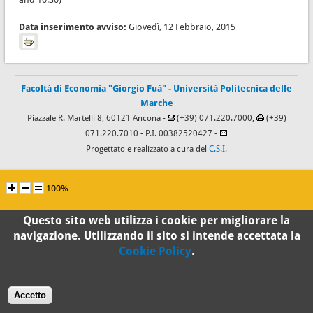
Data inserimento avviso:
Giovedì, 12 Febbraio, 2015
Facoltà di Economia "Giorgio Fuà"
-
Università Politecnica delle
Marche
Piazzale R. Martelli 8, 60121 Ancona -
(+39) 071.220.7000,
(+39)
071.220.7010
- P.I. 00382520427 -
Progettato e realizzato a cura del
C.S.I.
100%
Questo sito web utilizza i cookie per migliorare la
Standard
navigazione. Utilizzando il sito si intende accettata la
Cookie Policy
.
Accetto