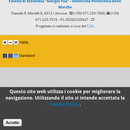
Facoltà di Economia "Giorgio Fuà"
-
Università Politecnica delle
Marche
Piazzale R. Martelli 8, 60121 Ancona -
(+39) 071.220.7000,
(+39)
071.220.7010
- P.I. 00382520427 -
Progettato e realizzato a cura del
C.S.I.
100%
Standard
Questo sito web utilizza i cookie per migliorare la
navigazione. Utilizzando il sito si intende accettata la
Cookie Policy
.
Accetto