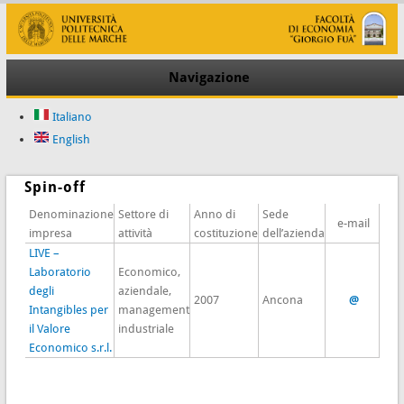
Navigazione
Italiano
English
Spin-off
Denominazione
Settore di
Anno di
Sede
e-mail
impresa
attività
costituzione
dell’azienda
LIVE –
Laboratorio
Economico,
degli
aziendale,
2007
Ancona
@
Intangibles per
management
il Valore
industriale
Economico s.r.l.