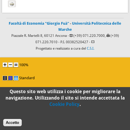
Facoltà di Economia "Giorgio Fuà"
-
Università Politecnica delle
Marche
Piazzale R. Martelli 8, 60121 Ancona -
(+39) 071.220.7000,
(+39)
071.220.7010
- P.I. 00382520427 -
Progettato e realizzato a cura del
C.S.I.
100%
Standard
Questo sito web utilizza i cookie per migliorare la
navigazione. Utilizzando il sito si intende accettata la
Cookie Policy
.
Accetto