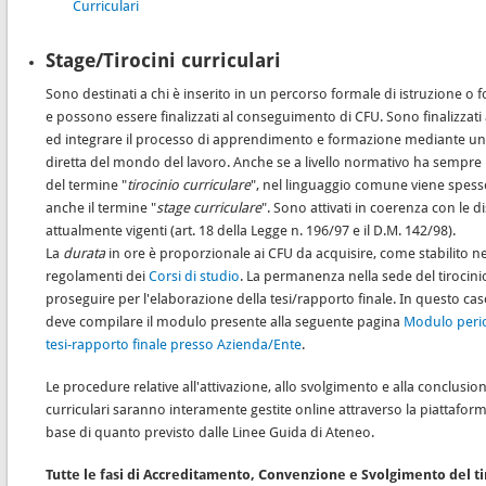
Curriculari
Stage/Tirocini curriculari
Sono destinati a chi è inserito in un percorso formale di istruzione o
e possono essere finalizzati al conseguimento di CFU. Sono finalizzati 
ed integrare il processo di apprendimento e formazione mediante un
diretta del mondo del lavoro. Anche se a livello normativo ha sempre 
del termine "
tirocinio curriculare
", nel linguaggio comune viene spesso
anche il termine "
stage curriculare
". Sono attivati in coerenza con le d
attualmente vigenti (art. 18 della Legge n. 196/97 e il D.M. 142/98).
La
durata
in ore è proporzionale ai CFU da acquisire, come stabilito nei
regolamenti dei
Corsi di studio
. La permanenza nella sede del tirocin
proseguire per l'elaborazione della tesi/rapporto finale. In questo ca
deve compilare il modulo presente alla seguente pagina
Modulo peri
tesi-rapporto finale presso Azienda/Ente
.
Le procedure relative all'attivazione, allo svolgimento e alla conclusion
curriculari saranno interamente gestite online attraverso la piattaform
base di quanto previsto dalle Linee Guida di Ateneo.
Tutte le fasi di Accreditamento, Convenzione e Svolgimento del ti