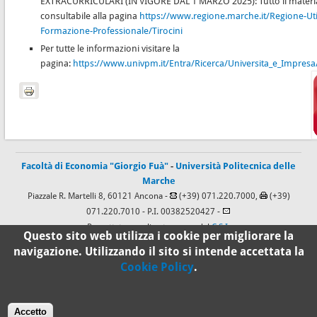
EXTRACURRICULARI (IN VIGORE DAL 1 MARZO 2025): Tutto il materia
consultabile alla pagina
https://www.regione.marche.it/Regione-Uti
Formazione-Professionale/Tirocini
Per tutte le informazioni visitare la
pagina:
https://www.univpm.it/Entra/Ricerca/Universita_e_Impres
Facoltà di Economia "Giorgio Fuà"
-
Università Politecnica delle
Marche
Piazzale R. Martelli 8, 60121 Ancona -
(+39) 071.220.7000,
(+39)
071.220.7010
- P.I. 00382520427 -
Progettato e realizzato a cura del
C.S.I.
Questo sito web utilizza i cookie per migliorare la
navigazione. Utilizzando il sito si intende accettata la
Cookie Policy
.
100%
Standard
Accetto