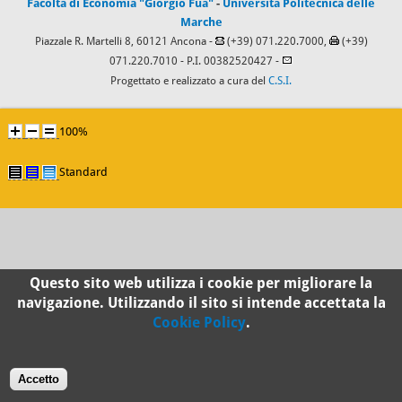
Facoltà di Economia "Giorgio Fuà"
-
Università Politecnica delle
Marche
Piazzale R. Martelli 8, 60121 Ancona -
(+39) 071.220.7000,
(+39)
071.220.7010
- P.I. 00382520427 -
Progettato e realizzato a cura del
C.S.I.
100%
Standard
Questo sito web utilizza i cookie per migliorare la
navigazione. Utilizzando il sito si intende accettata la
Cookie Policy
.
Accetto