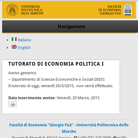
Navigazione
Italiano
English
TUTORATO DI ECONOMIA POLITICA I
Avviso generico
-- Dipartimento di Scienze Economiche e Sociali DISES
Il tutorato di oggi, venerdì 20/3/2015, non verrà effettuato.
Data inserimento avviso:
Venerdì, 20 Marzo, 2015
Facoltà di Economia "Giorgio Fuà"
-
Università Politecnica delle
Marche