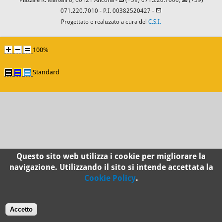
Piazzale R. Martelli 8, 60121 Ancona -
(+39) 071.220.7000,
(+39)
071.220.7010
- P.I. 00382520427 -
Progettato e realizzato a cura del
C.S.I.
100%
Standard
Questo sito web utilizza i cookie per migliorare la
navigazione. Utilizzando il sito si intende accettata la
Cookie Policy
.
Accetto