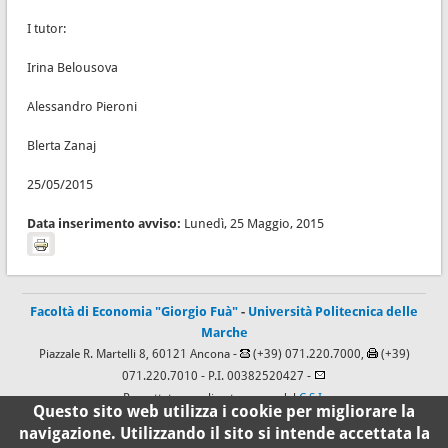
I tutor:
Irina Belousova
Alessandro Pieroni
Blerta Zanaj
25/05/2015
Data inserimento avviso:
Lunedì, 25 Maggio, 2015
Facoltà di Economia "Giorgio Fuà"
-
Università Politecnica delle
Marche
Piazzale R. Martelli 8, 60121 Ancona -
(+39) 071.220.7000,
(+39)
071.220.7010
- P.I. 00382520427 -
Progettato e realizzato a cura del
C.S.I.
Questo sito web utilizza i cookie per migliorare la
navigazione. Utilizzando il sito si intende accettata la