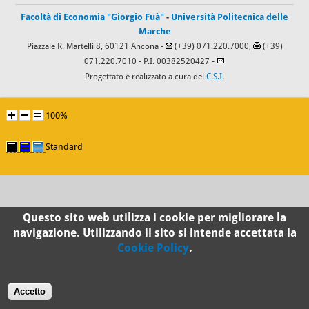
Facoltà di Economia "Giorgio Fuà"
-
Università Politecnica delle
Marche
Piazzale R. Martelli 8, 60121 Ancona -
(+39) 071.220.7000,
(+39)
071.220.7010
- P.I. 00382520427 -
Progettato e realizzato a cura del
C.S.I.
100%
Standard
Questo sito web utilizza i cookie per migliorare la
navigazione. Utilizzando il sito si intende accettata la
Cookie Policy
.
Accetto