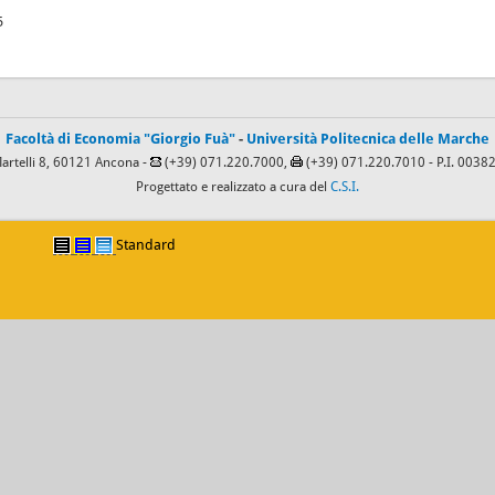
5
Facoltà di Economia "Giorgio Fuà"
-
Università Politecnica delle Marche
Martelli 8, 60121 Ancona -
(+39) 071.220.7000,
(+39) 071.220.7010
- P.I. 003
Progettato e realizzato a cura del
C.S.I.
Standard