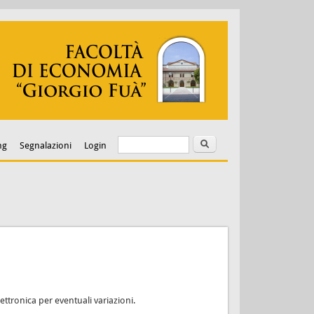
Cerca
Form di ricerca
ng
Segnalazioni
Login
ettronica per eventuali variazioni.