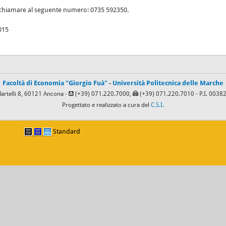
i chiamare al seguente numero: 0735 592350.
015
Facoltà di Economia "Giorgio Fuà"
-
Università Politecnica delle Marche
Martelli 8, 60121 Ancona -
(+39) 071.220.7000,
(+39) 071.220.7010
- P.I. 003
Progettato e realizzato a cura del
C.S.I.
Standard