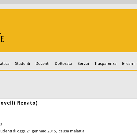
attica
Studenti
Docenti
Dottorato
Servizi
Trasparenza
E-learni
Novelli Renato)
ES
studenti di oggi, 21 gennaio 2015, causa malattia.