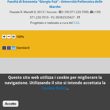
Facoltà di Economia "Giorgio Fuà"
-
Università Politecnica delle
Marche
Piazzale R. Martelli 8, 60121 Ancona -
(+39) 071.220.7000,
(+39)
071.220.7010
- P.I. 00382520427 -
Progettato e realizzato a cura del
C.S.I.
100%
Standard
Questo sito web utilizza i cookie per migliorare la
navigazione. Utilizzando il sito si intende accettata la
Cookie Policy
.
Accetto