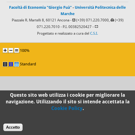
Facoltà di Economia "Giorgio Fuà"
-
Università Politecnica delle
Marche
Piazzale R. Martelli 8, 60121 Ancona -
(+39) 071.220.7000,
(+39)
071.220.7010
- P.I. 00382520427 -
Progettato e realizzato a cura del
C.S.I.
100%
Standard
Questo sito web utilizza i cookie per migliorare la
navigazione. Utilizzando il sito si intende accettata la
Cookie Policy
.
Accetto