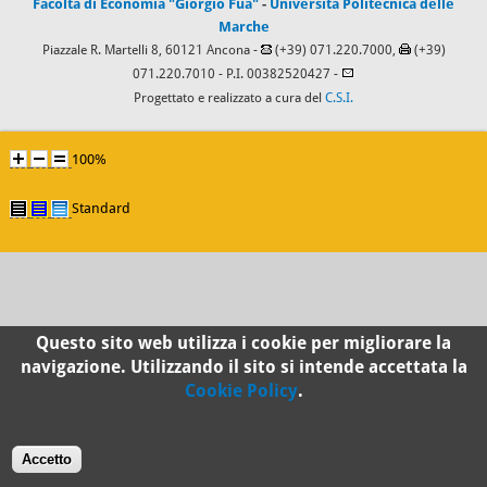
Facoltà di Economia "Giorgio Fuà"
-
Università Politecnica delle
Marche
Piazzale R. Martelli 8, 60121 Ancona -
(+39) 071.220.7000,
(+39)
071.220.7010
- P.I. 00382520427 -
Progettato e realizzato a cura del
C.S.I.
100%
Standard
Questo sito web utilizza i cookie per migliorare la
navigazione. Utilizzando il sito si intende accettata la
Cookie Policy
.
Accetto