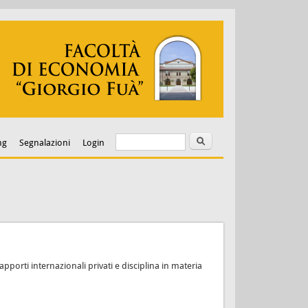
Cerca
Form di ricerca
ng
Segnalazioni
Login
pporti internazionali privati e disciplina in materia