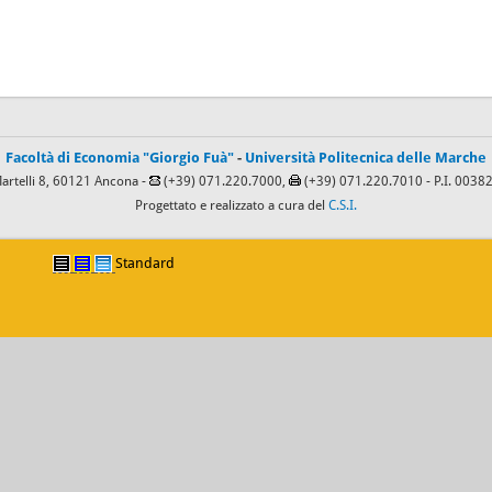
Facoltà di Economia "Giorgio Fuà"
-
Università Politecnica delle Marche
Martelli 8, 60121 Ancona -
(+39) 071.220.7000,
(+39) 071.220.7010
- P.I. 003
Progettato e realizzato a cura del
C.S.I.
Standard