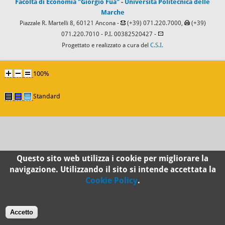
Facoltà di Economia "Giorgio Fuà"
-
Università Politecnica delle
Marche
Piazzale R. Martelli 8, 60121 Ancona -
(+39) 071.220.7000,
(+39)
071.220.7010
- P.I. 00382520427 -
Progettato e realizzato a cura del
C.S.I.
100%
Standard
Questo sito web utilizza i cookie per migliorare la
navigazione. Utilizzando il sito si intende accettata la
Cookie Policy
.
Accetto