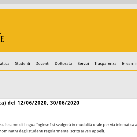
attica
Studenti
Docenti
Dottorato
Servizi
Trasparenza
E-learni
tta) del 12/06/2020, 30/06/2020
tiva, l'esame di Lingua Inglese I si svolgerà in modalità orale per via telematic
inativi degli studenti regolarmente iscritti ai vari appelli.