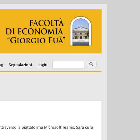
Cerca
Form di ricerca
ng
Segnalazioni
Login
a attraverso la piattaforma Microsoft Teams. Sarà cura