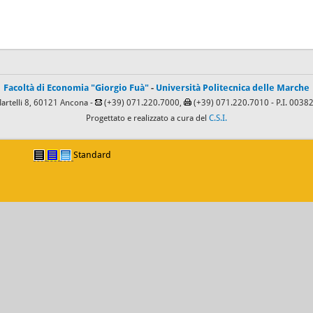
Facoltà di Economia "Giorgio Fuà"
-
Università Politecnica delle Marche
Martelli 8, 60121 Ancona -
(+39) 071.220.7000,
(+39) 071.220.7010
- P.I. 003
Progettato e realizzato a cura del
C.S.I.
Standard