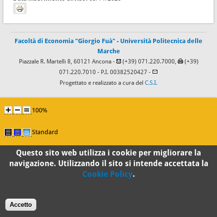
Facoltà di Economia "Giorgio Fuà"
-
Università Politecnica delle
Marche
Piazzale R. Martelli 8, 60121 Ancona -
(+39) 071.220.7000,
(+39)
071.220.7010
- P.I. 00382520427 -
Progettato e realizzato a cura del
C.S.I.
100%
Standard
Questo sito web utilizza i cookie per migliorare la
navigazione. Utilizzando il sito si intende accettata la
Cookie Policy
.
Accetto