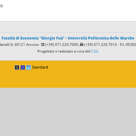
20
Facoltà di Economia "Giorgio Fuà"
-
Università Politecnica delle Marche
Martelli 8, 60121 Ancona -
(+39) 071.220.7000,
(+39) 071.220.7010
- P.I. 003
Progettato e realizzato a cura del
C.S.I.
Standard