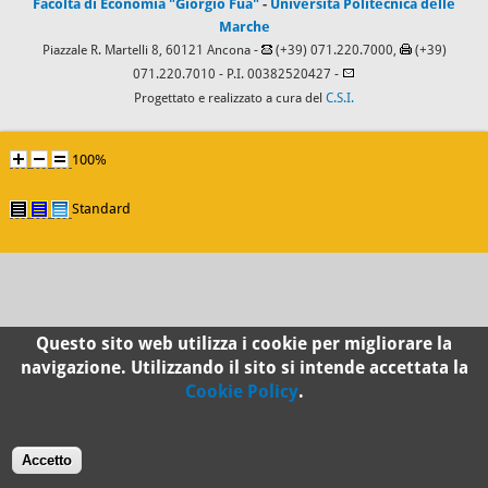
Facoltà di Economia "Giorgio Fuà"
-
Università Politecnica delle
Marche
Piazzale R. Martelli 8, 60121 Ancona -
(+39) 071.220.7000,
(+39)
071.220.7010
- P.I. 00382520427 -
Progettato e realizzato a cura del
C.S.I.
100%
Standard
Questo sito web utilizza i cookie per migliorare la
navigazione. Utilizzando il sito si intende accettata la
Cookie Policy
.
Accetto