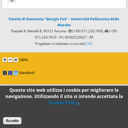
Facoltà di Economia "Giorgio Fuà"
-
Università Politecnica delle
Marche
Piazzale R. Martelli 8, 60121 Ancona -
(+39) 071.220.7000,
(+39)
071.220.7010
- P.I. 00382520427 -
Progettato e realizzato a cura del
C.S.I.
100%
Standard
Questo sito web utilizza i cookie per migliorare la
navigazione. Utilizzando il sito si intende accettata la
Cookie Policy
.
Accetto