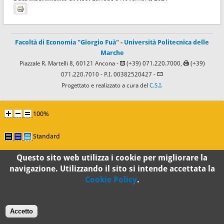
Facoltà di Economia "Giorgio Fuà"
-
Università Politecnica delle
Marche
Piazzale R. Martelli 8, 60121 Ancona -
(+39) 071.220.7000,
(+39)
071.220.7010
- P.I. 00382520427 -
Progettato e realizzato a cura del
C.S.I.
100%
Standard
Questo sito web utilizza i cookie per migliorare la
navigazione. Utilizzando il sito si intende accettata la
Cookie Policy
.
Accetto