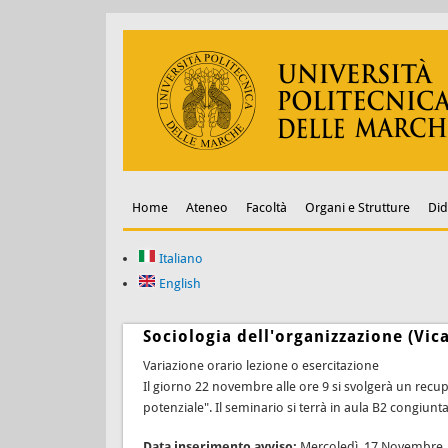
Home
Ateneo
Facoltà
Organi e Strutture
Did
Italiano
English
Sociologia dell'organizzazione (Vic
Variazione orario lezione o esercitazione
Il giorno 22 novembre alle ore 9 si svolgerà un recup
potenziale". Il seminario si terrà in aula B2 congiunt
Data inserimento avviso:
Mercoledì, 17 Novembre,