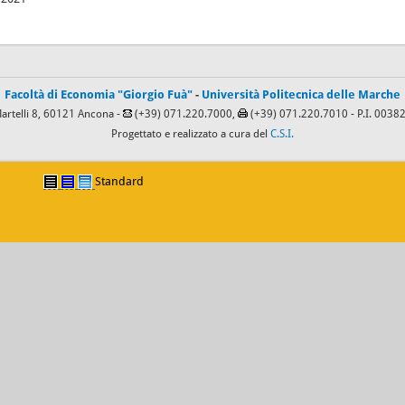
Facoltà di Economia "Giorgio Fuà"
-
Università Politecnica delle Marche
Martelli 8, 60121 Ancona -
(+39) 071.220.7000,
(+39) 071.220.7010
- P.I. 003
Progettato e realizzato a cura del
C.S.I.
Standard