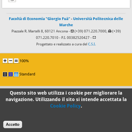
Facoltà di Economia "Giorgio Fuà"
-
Università Politecnica delle
Marche
Piazzale R. Martelli 8, 60121 Ancona -
(+39) 071.220.7000,
(+39)
071.220.7010
- P.I. 00382520427 -
Progettato e realizzato a cura del
C.S.I.
100%
Standard
Questo sito web utilizza i cookie per migliorare la
navigazione. Utilizzando il sito si intende accettata la
Cookie Policy
.
Accetto