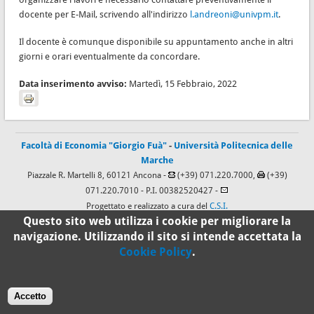
docente per E-Mail, scrivendo all'indirizzo
l.andreoni@univpm.it
.
Il docente è comunque disponibile su appuntamento anche in altri
giorni e orari eventualmente da concordare.
Data inserimento avviso:
Martedì, 15 Febbraio, 2022
Facoltà di Economia "Giorgio Fuà"
-
Università Politecnica delle
Marche
Piazzale R. Martelli 8, 60121 Ancona -
(+39) 071.220.7000,
(+39)
071.220.7010
- P.I. 00382520427 -
Progettato e realizzato a cura del
C.S.I.
Questo sito web utilizza i cookie per migliorare la
navigazione. Utilizzando il sito si intende accettata la
100%
Cookie Policy
.
Standard
Accetto