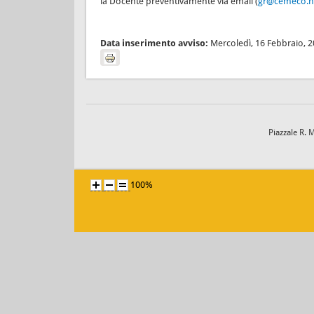
la Docente preventivamente via email (
gr@cemeco.n
Data inserimento avviso:
Mercoledì, 16 Febbraio, 
Piazzale R. 
100%