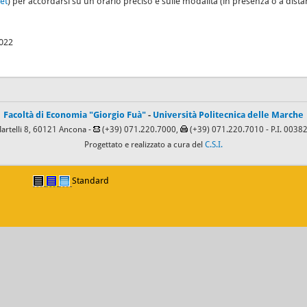
et
) per accordarsi su un orario preciso e sulle modalità (in presenza o a dista
2022
Facoltà di Economia "Giorgio Fuà"
-
Università Politecnica delle Marche
Martelli 8, 60121 Ancona -
(+39) 071.220.7000,
(+39) 071.220.7010
- P.I. 003
Progettato e realizzato a cura del
C.S.I.
Standard