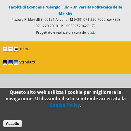
Facoltà di Economia "Giorgio Fuà"
-
Università Politecnica delle
Marche
Piazzale R. Martelli 8, 60121 Ancona -
(+39) 071.220.7000,
(+39)
071.220.7010
- P.I. 00382520427 -
Progettato e realizzato a cura del
C.S.I.
100%
Standard
Questo sito web utilizza i cookie per migliorare la
navigazione. Utilizzando il sito si intende accettata la
Cookie Policy
.
Accetto